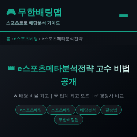
🎮 무한배팅맵
스포츠토토 배당분석 가이드
홈
›
e스포츠베팅
› e스포츠메타분석전략
👑 e스포츠메타분석전략 고수 비법
공개
🔥 배당 비율 최고 | 💎 업계 최고 오즈 | ✅ 경쟁사 비교
e스포츠베팅
스포츠베팅
배당분석
필승법
무한배팅맵