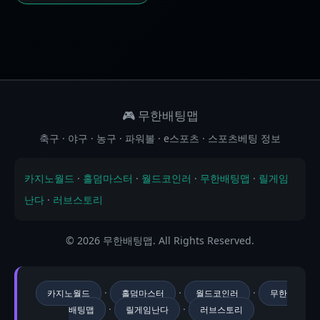
🎮 무한배팅맵
축구 · 야구 · 농구 · 파워볼 · e스포츠 · 스포츠베팅 정보
카지노월드
·
홀덤마스터
·
월드코인러
·
무한배팅맵
·
릴게임
난다
·
러브스토리
© 2026 무한배팅맵. All Rights Reserved.
·
·
·
카지노월드
홀덤마스터
월드코인러
무한
·
·
배팅맵
릴게임난다
러브스토리