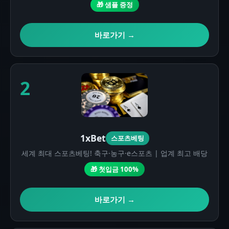
🎁 샘플 증정
바로가기 →
2
1xBet
스포츠베팅
세계 최대 스포츠베팅! 축구·농구·e스포츠 | 업계 최고 배당
🎁 첫입금 100%
바로가기 →