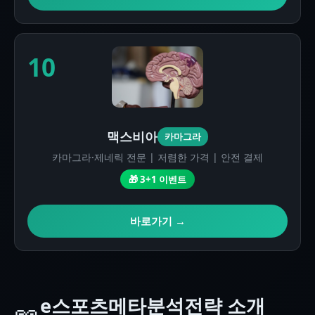
10
맥스비아
카마그라
카마그라·제네릭 전문 | 저렴한 가격 | 안전 결제
🎁 3+1 이벤트
바로가기 →
e스포츠메타분석전략 소개