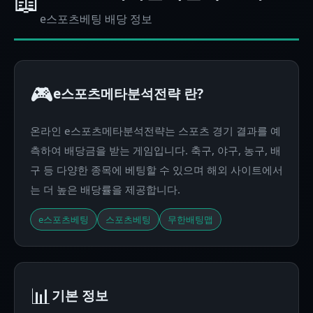
📖
e스포츠베팅 배당 정보
🎮
e스포츠메타분석전략 란?
온라인 e스포츠메타분석전략는 스포츠 경기 결과를 예
측하여 배당금을 받는 게임입니다. 축구, 야구, 농구, 배
구 등 다양한 종목에 베팅할 수 있으며 해외 사이트에서
는 더 높은 배당률을 제공합니다.
e스포츠베팅
스포츠베팅
무한배팅맵
📊
기본 정보