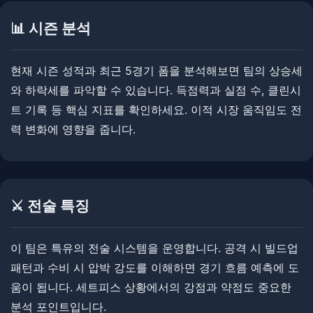
📊 시즌 분석
현재 시즌 성적과 최근 5경기 폼을 분석해보면 팀의 상승세
와 하락세를 파악할 수 있습니다. 득점력과 실점 수, 클린시
트 기록 등 핵심 지표를 확인하세요. ​​이적 시장 움직임도 전
력 변화에 영향을 줍니다.
⚔️ 전술 특징
이 팀은 특유의 전술 시스템을 운영합니다. ​공격 시 빌드업
패턴과 수비 시 압박 강도를 이해하면 경기 흐름 예측에 도
움이 됩니다. 세트피스 상황에서의 강점과 약점도 중요한
분석 포인트입니다.