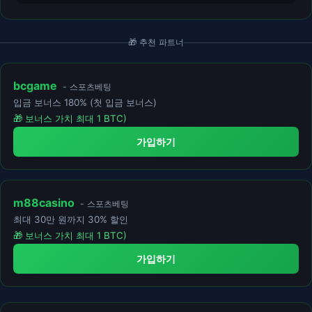
🎁 추천 파트너
bcgame
- 스포츠베팅
입금 보너스 180% (첫 입금 보너스)
🎁 보너스 가치 최대 1 BTC)
가입하기
m88casino
- 스포츠베팅
최대 30만 원까지 30% 할인
🎁 보너스 가치 최대 1 BTC)
가입하기