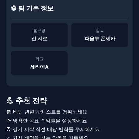
⚽ 팀 기본 정보
홈구장
감독
산 시로
파울루 폰세카
리그
세리에A
💪 추천 전략
📚 베팅 관련 팟캐스트를 청취하세요
🎯 명확한 목표 수익률을 설정하세요
⏰ 경기 시작 직전 배당 변화를 주시하세요
📈 가치 베팅을 찾는 안목을 기르세요