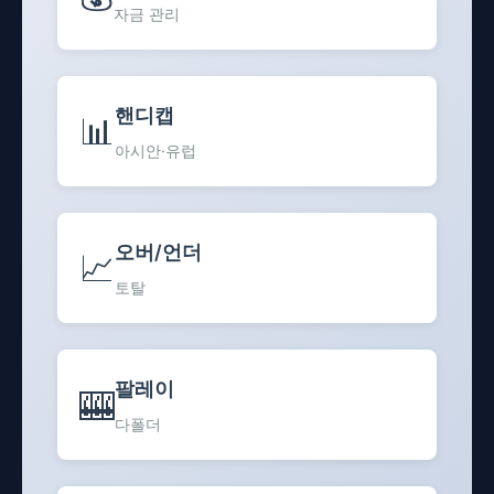
자금 관리
핸디캡
📊
아시안·유럽
오버/언더
📈
토탈
팔레이
🎰
다폴더