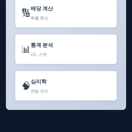
배당 계산
🔢
확률 환산
통계 분석
📊
xG, 스탯
심리학
🧠
멘탈 관리