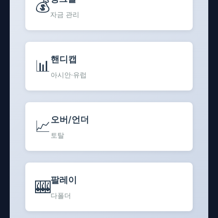
💰
자금 관리
핸디캡
📊
아시안·유럽
오버/언더
📈
토탈
팔레이
🎰
다폴더