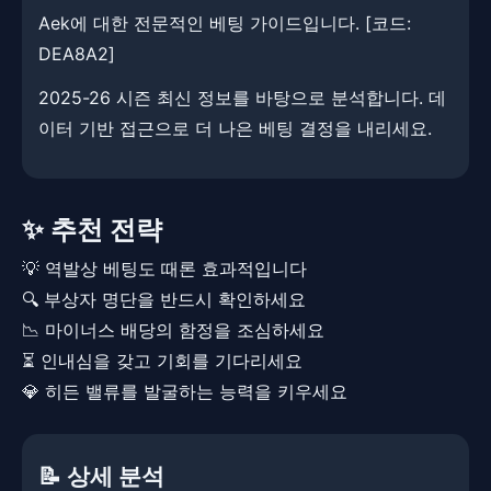
Aek에 대한 전문적인 베팅 가이드입니다. ​​[코드:
DEA8A2]
2025-26 시즌 최신 정보를 바탕으로 분석합니다. 데
이터 기반 접근으로 더 나은 베팅 결정을 내리세요.
✨ 추천 전략
💡 역발상 베팅도 때론 효과적입니다
🔍 부상자 명단을 반드시 확인하세요
📉 마이너스 배당의 함정을 조심하세요
⏳ 인내심을 갖고 기회를 기다리세요
💎 히든 밸류를 발굴하는 능력을 키우세요
📝 상세 분석