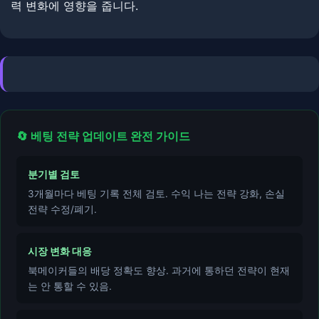
력 변화에 영향을 줍니다.
🔄 베팅 전략 업데이트 완전 가이드
분기별 검토
3개월마다 베팅 기록 전체 검토. 수익 나는 전략 강화, 손실
전략 수정/폐기.
시장 변화 대응
북메이커들의 배당 정확도 향상. 과거에 통하던 전략이 현재
는 안 통할 수 있음.