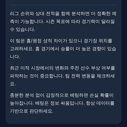
리그 순위와 상대 전적을 함께 분석하면 더 정확한 예
측이 가능합니다. ​​시즌 목표에 따라 경기력이 달라질
수 있습니다.
이 팀은 홈/원정 성적 차이가 있으니 경기장 위치를
고려하세요. ​홈 경기에서 승률이 더 높은 경향이 있습
니다.
최근 이적 시장에서의 변화와 주전 선수 부상 여부를
파악하는 것이 중요합니다. 팀 전력 변동을 체크하세
요.
​​충분한 분석 없이 감정적으로 베팅하면 손실 확률이
높아집니다. 베팅은 정보 싸움입니다. ​​항상 데이터를
기반으로 판단하세요.