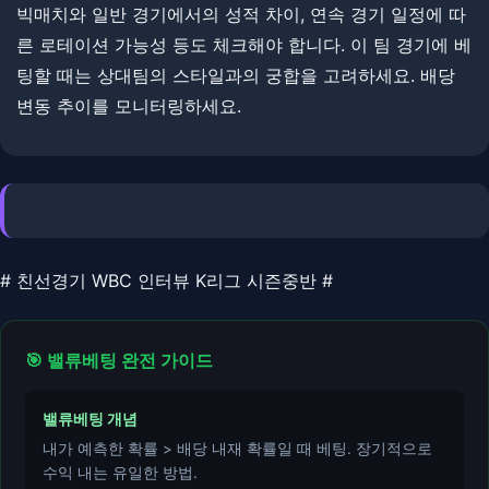
​​빅매치와 일반 경기에서의 성적 차이, 연속 경기 일정에 따
른 로테이션 가능성 등도 체크해야 합니다. 이 팀 경기에 베
팅할 때는 상대팀의 스타일과의 궁합을 고려하세요. 배당
변동 추이를 모니터링하세요.
# 친선경기 WBC 인터뷰 K리그 시즌중반 #
🎯 밸류베팅 완전 가이드
밸류베팅 개념
내가 예측한 확률 > 배당 내재 확률일 때 베팅. 장기적으로
수익 내는 유일한 방법.