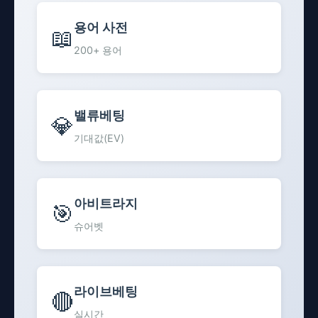
용어 사전
📖
200+ 용어
밸류베팅
💎
기대값(EV)
아비트라지
🎯
슈어벳
라이브베팅
🔴
실시간