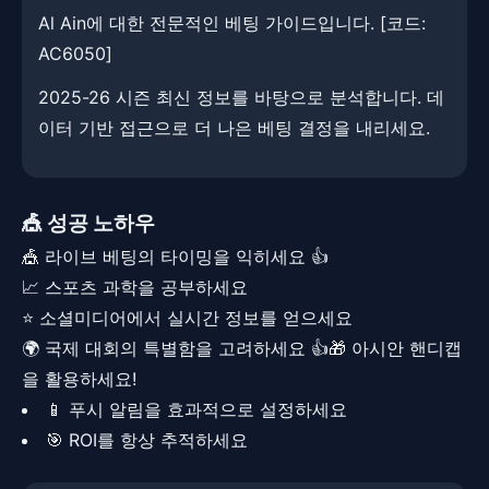
Al Ain에 대한 전문적인 베팅 가이드입니다. ​​[코드:
AC6050]
2025-26 시즌 최신 정보를 바탕으로 분석합니다. ​​데
이터 기반 접근으로 더 나은 베팅 결정을 내리세요.
🎪 성공 노하우
🎪 라이브 베팅의 타이밍을 익히세요 👍
📈 스포츠 과학을 공부하세요
⭐ 소셜미디어에서 실시간 정보를 얻으세요
🌍 국제 대회의 특별함을 고려하세요 👍
🎁 아시안 핸디캡
을 활용하세요!
📱 푸시 알림을 효과적으로 설정하세요
🎯 ROI를 항상 추적하세요