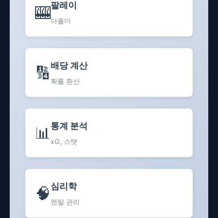
팔레이
🎰
다폴더
배당 계산
🔢
확률 환산
통계 분석
📊
xG, 스탯
심리학
🧠
멘탈 관리