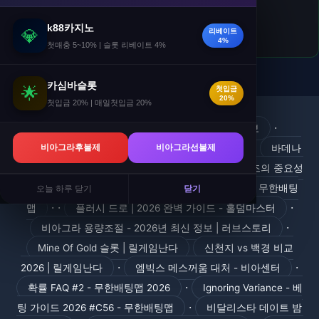
k88카지노
- 우리계열
입플 5+3~50+15 · 슬롯 리베이트 4% · 페이백 5%.
k88카지노
💎
리베이트
🎁 상시 이벤트
4%
첫매충 5~10% | 슬롯 리베이트 4%
카심바슬롯
🌟
첫입금
20%
첫입금 20% | 매일첫입금 20%
·
·
비고라 상세후기 | 러브스토리 - ED 전문 정보
·
Vardenafil vs Udenafil Difference | 러브스토리
비아그라후불제
비아그라선불제
바데나
·
필 할인 | 러브스토리 - ED 전문 정보
샘플 사이즈의 중요성
·
2026 | 월드코인러
페드리 베팅 가이드 #F8C - 무한배팅
오늘 하루 닫기
닫기
· ·
·
맵
플러시 드로 | 2026 완벽 가이드 - 홀덤마스터
·
비아그라 용량조절 - 2026년 최신 정보 | 러브스토리
Mine Of Gold 슬롯 | 릴게임난다
신천지 vs 백경 비교
·
·
2026 | 릴게임난다
엠빅스 메스꺼움 대처 - 비아센터
·
확률 FAQ #2 - 무한배팅맵 2026
Ignoring Variance - 베
·
팅 가이드 2026 #C56 - 무한배팅맵
비달리스타 데이트 밤