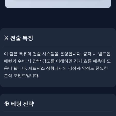
⚔️ 전술 특징
이 팀은 특유의 전술 시스템을 운영합니다. 공격 시 빌드업
패턴과 수비 시 압박 강도를 이해하면 경기 흐름 예측에 도
움이 됩니다. ​​세트피스 상황에서의 강점과 약점도 중요한
분석 포인트입니다.
🎯 베팅 전략