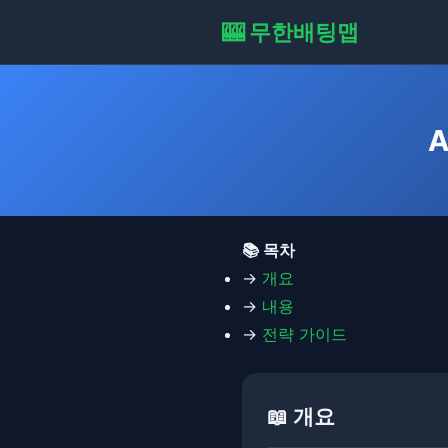
🎰 무한배팅맵
A
📚 목차
→
개요
→
내용
→
전략 가이드
📖 개요