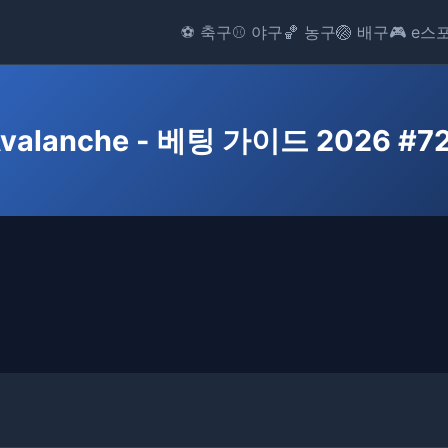
⚽ 축구
⚾ 야구
🏀 농구
🏐 배구
🎮 e스
valanche - 베팅 가이드 2026 #7