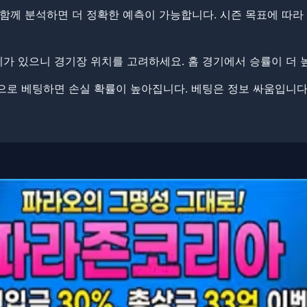
 함께 분석하면 더 정확한 예측이 가능합니다. 시즌 목표에 따라
이가 있으니 경기장 위치를 고려하세요. 홈 경기에서 승률이 더 
으로 베팅하면 손실 확률이 높아집니다. 베팅은 정보 싸움입니다.