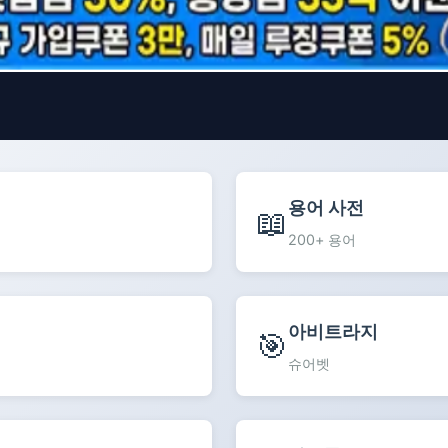
용어 사전
📖
200+ 용어
아비트라지
🎯
슈어벳