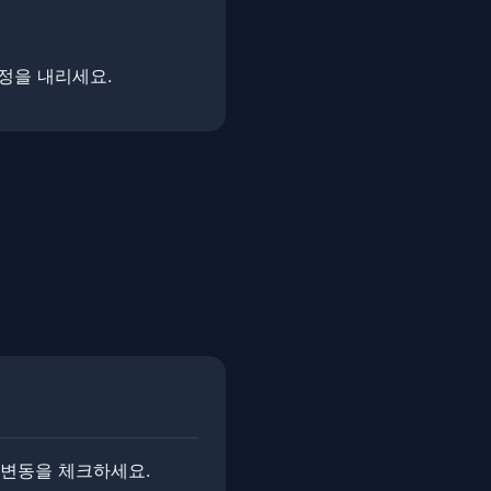
결정을 내리세요.
 변동을 체크하세요.