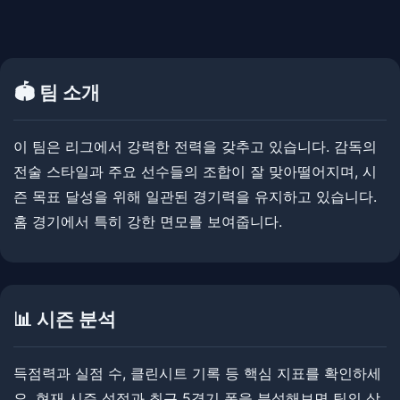
🏟️ 팀 소개
이 팀은 리그에서 강력한 전력을 갖추고 있습니다. ​​감독의
전술 스타일과 주요 선수들의 조합이 잘 맞아떨어지며, 시
즌 목표 달성을 위해 일관된 경기력을 유지하고 있습니다.
홈 경기에서 특히 강한 면모를 보여줍니다.
📊 시즌 분석
득점력과 실점 수, 클린시트 기록 등 핵심 지표를 확인하세
요. 현재 시즌 성적과 최근 5경기 폼을 분석해보면 팀의 상