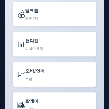
뱅크롤
💰
자금 관리
핸디캡
📊
아시안·유럽
오버/언더
📈
토탈
팔레이
🎰
다폴더