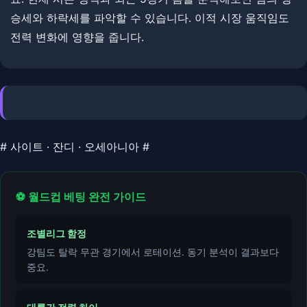
승세와 하락세를 파악할 수 있습니다. ​​이적 시장 움직임도
전력 변화에 영향을 줍니다.
# 사이트 · 잔디 · 오세아니아 #
⚽ 월드컵 베팅 완전 가이드
조별리그 함정
강팀도 탈락 무관 경기에서 로테이션. 동기 분석이 결과보다
중요.