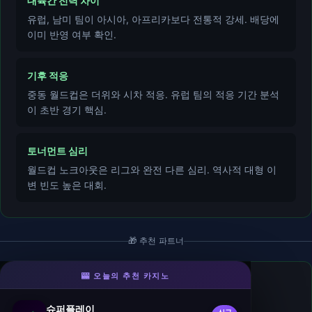
대륙간 전력 차이
유럽, 남미 팀이 아시아, 아프리카보다 전통적 강세. 배당에
이미 반영 여부 확인.
기후 적응
중동 월드컵은 더위와 시차 적응. 유럽 팀의 적응 기간 분석
이 초반 경기 핵심.
토너먼트 심리
월드컵 노크아웃은 리그와 완전 다른 심리. 역사적 대형 이
변 빈도 높은 대회.
🎁 추천 파트너
🎰 오늘의 추천 카지노
조이카지노
- 우리계열
룰렛/슬롯/스포츠 상시 이벤트 진행.
슈퍼플레이