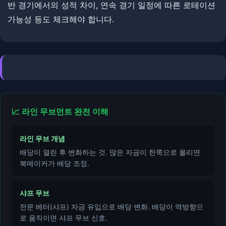
반 경기에서의 성적 차이, 연속 경기 일정에 따른 로테이션
가능성 등도 체크해야 합니다.
📈 라인 무브먼트 완전 이해
라인 무브 개념
배당이 열린 후 변화하는 것. 많은 자금이 한쪽으로 몰리면
북메이커가 배당 조정.
샤프 무브
전문 베터(샤프) 자금 유입으로 배당 변화. 배당이 역방향으
로 움직이면 샤프 무브 신호.