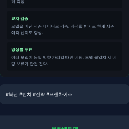
히 측정.
교차 검증
모델을 이전 시즌 데이터로 검증. 과적합 방지로 현재 시즌
예측 신뢰도 향상.
앙상블 투표
여러 모델이 동일 방향 가리킬 때만 베팅. 모델 불일치 시 베
팅 보류가 안전 전략.
#복권 #벤치 #전략 #프랜차이즈