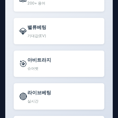
200+ 용어
밸류베팅
💎
기대값(EV)
아비트라지
🎯
슈어벳
라이브베팅
🔴
실시간