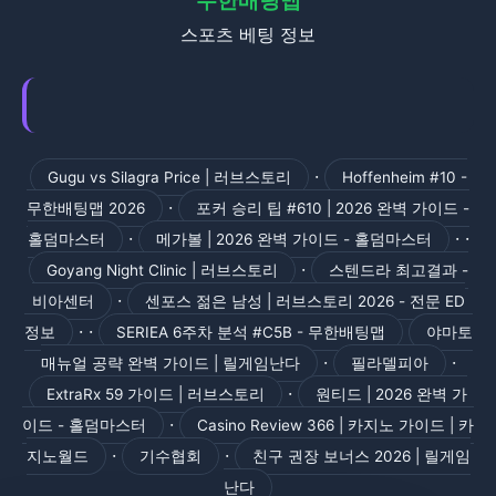
무한배팅맵
스포츠 베팅 정보
·
Gugu vs Silagra Price | 러브스토리
Hoffenheim #10 -
·
무한배팅맵 2026
포커 승리 팁 #610 | 2026 완벽 가이드 -
·
· ·
홀덤마스터
메가볼 | 2026 완벽 가이드 - 홀덤마스터
·
Goyang Night Clinic | 러브스토리
스텐드라 최고결과 -
·
비아센터
센포스 젊은 남성 | 러브스토리 2026 - 전문 ED
· ·
정보
SERIEA 6주차 분석 #C5B - 무한배팅맵
야마토
·
·
매뉴얼 공략 완벽 가이드 | 릴게임난다
필라델피아
·
ExtraRx 59 가이드 | 러브스토리
원티드 | 2026 완벽 가
·
이드 - 홀덤마스터
Casino Review 366 | 카지노 가이드 | 카
·
·
지노월드
기수협회
친구 권장 보너스 2026 | 릴게임
난다