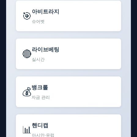
아비트라지
🎯
슈어벳
라이브베팅
🔴
실시간
뱅크롤
💰
자금 관리
핸디캡
📊
아시안·유럽