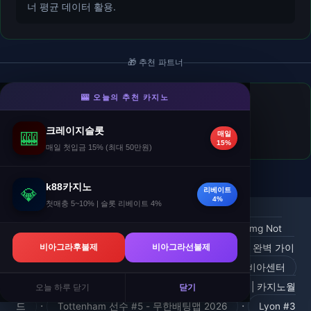
너 평균 데이터 활용.
🎁 추천 파트너
🎰 오늘의 추천 카지노
솔카지노
- 카지노/베팅
개인롤링 콤프 0.6% · 신규회원 가입쿠폰 지급.
크레이지슬롯
🎰
매일
🎁 신규 가입쿠폰
15%
매일 첫입금 15% (최대 50만원)
k88카지노
💎
리베이트
4%
첫매충 5~10% | 슬롯 리베이트 4%
·
카마그라 첫 경험 - 비아센터
Vidalista 2.5mg Not
· ·
Enough | 러브스토리
비아그라후불제
베팅 배당 계산기 | 2026 완벽 가이
비아그라선불제
·
드 - 홀덤마스터
유데나필 대사증후군 가이드 - 비아센터
·
슬롯 RTP 가이드 | 환수율·변동성·프로바이더 비교 | 카지노월
오늘 하루 닫기
닫기
·
·
드
Tottenham 선수 #5 - 무한배팅맵 2026
Lyon #3