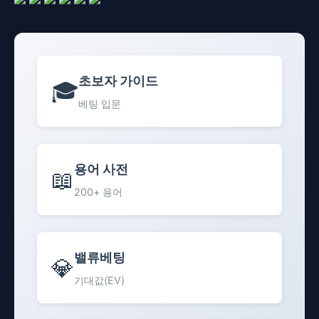
초보자 가이드
🎓
베팅 입문
용어 사전
📖
200+ 용어
밸류베팅
💎
기대값(EV)