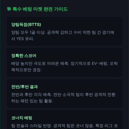
🎯 특수 베팅 마켓 완전 가이드
양팀득점(BTTS)
양팀 모두 1골 이상. 공격력 강하고 수비 약한 팀 간 경기에
서 YES 유리.
정확한 스코어
배당 높지만 극도로 어려운 예측. 장기적으로 EV- 베팅. 오락
목적으로만 권장.
전반/후반 결과
전반과 후반 각각 예측. 전반 소극적 팀이 후반 공격적 전환
하는 패턴 있는 팀 활용.
코너킥 베팅
팀 전술과 스타일 반영. 공격적 팀은 코너 많음. 특정 리그 코