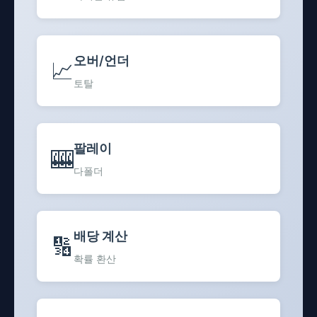
오버/언더
📈
토탈
팔레이
🎰
다폴더
배당 계산
🔢
확률 환산