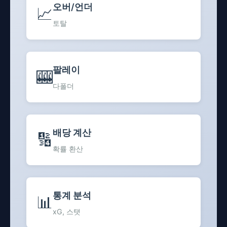
오버/언더
📈
토탈
팔레이
🎰
다폴더
배당 계산
🔢
확률 환산
통계 분석
📊
xG, 스탯