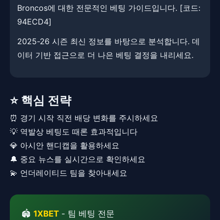
Broncos에 대한 전문적인 베팅 가이드입니다. ​[코드:
94ECD4]
2025-26 시즌 최신 정보를 바탕으로 분석합니다. ​데
이터 기반 접근으로 더 나은 베팅 결정을 내리세요.
⭐ 핵심 전략
⏰ 경기 시작 직전 배당 변화를 주시하세요
💡 역발상 베팅도 때론 효과적입니다
💎 아시안 핸디캡을 활용하세요
🔔 중요 뉴스를 실시간으로 확인하세요
💫 언더레이티드 팀을 찾아내세요
🏟️
1XBET
- 팀 베팅 전문