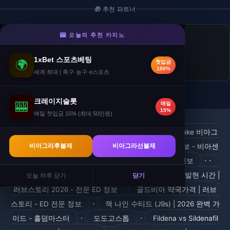
🎁 추천 파트너
🎰 오늘의 추천 카지노
솔카지노
- 카지노/베팅
개인롤링 콤프 0.6% · 신규회원 가입쿠폰 지급.
1xBet 스포츠베팅
🌍
첫입금
🎁 신규 가입쿠폰
100%
세계 최대 | 축구·농구·e스포츠
크레이지슬롯
🎰
매일
15%
매일 첫입금 15% (최대 50만원)
·
Why Does Ed Happen | 러브스토리
Can I Take 비아그
·
라 With Food | 러브스토리
비아그라후불제
비아그라선불제
센포스 할인 쿠폰 정보 - 비아센
·
· ·
터
필그라 저녁복용 | 러브스토리 - ED 전문 정보
·
카베르타 변동결과 - 비아센터
유데나필 효과 발현 시간 |
오늘 하루 닫기
닫기
러브스토리 2026 - 전문 ED 정보
골드비아 약국가격 | 러브
·
스토리 - ED 전문 정보
잭 나인 수티드 (J9s) | 2026 완벽 가
·
·
이드 - 홀덤마스터
도도고스톱
Fildena vs Sildenafil