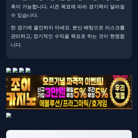
측이 가능합니다. 시즌 목표에 따라 경기력이 달라질
수 있습니다.
한 경기에 올인하지 마세요. 분산 베팅으로 리스크를
관리하고, 장기적인 수익을 목표로 하는 것이 현명합
니다.