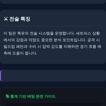
⚔️ 전술 특징
이 팀은 특유의 전술 시스템을 운영합니다. 세트피스 상황
에서의 강점과 약점도 중요한 분석 포인트입니다. 공격 시
빌드업 패턴과 수비 시 압박 강도를 이해하면 경기 흐름 예
측에 도움이 됩니다.
🔢 통계 기반 베팅 완전 가이드