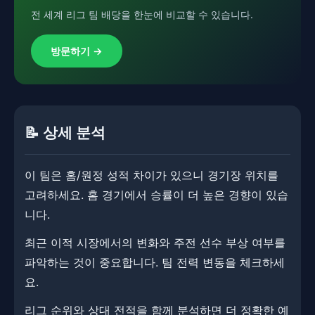
전 세계 리그 팀 배당을 한눈에 비교할 수 있습니다.
방문하기 →
📝 상세 분석
이 팀은 홈/원정 성적 차이가 있으니 경기장 위치를
고려하세요. ​​홈 경기에서 승률이 더 높은 경향이 있습
니다.
최근 이적 시장에서의 변화와 주전 선수 부상 여부를
파악하는 것이 중요합니다. ​팀 전력 변동을 체크하세
요.
리그 순위와 상대 전적을 함께 분석하면 더 정확한 예