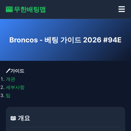
🎰 무한배팅맵
☰
Broncos - 베팅 가이드 2026 #94E
🖊️가이드
개관
세부사항
팁
📖 개요