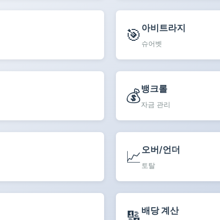
아비트라지
🎯
슈어벳
뱅크롤
💰
자금 관리
오버/언더
📈
토탈
배당 계산
🔢