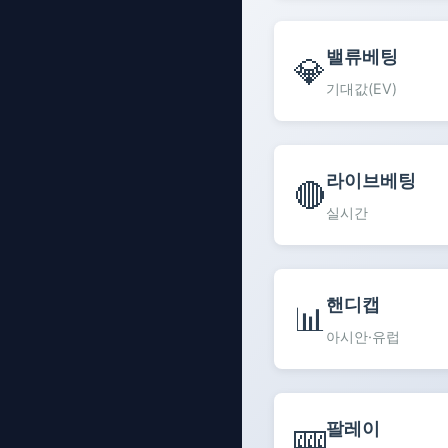
밸류베팅
💎
기대값(EV)
라이브베팅
🔴
실시간
핸디캡
📊
아시안·유럽
팔레이
🎰