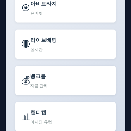
아비트라지
🎯
슈어벳
라이브베팅
🔴
실시간
뱅크롤
💰
자금 관리
핸디캡
📊
아시안·유럽