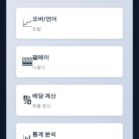
오버/언더
📈
토탈
팔레이
🎰
다폴더
배당 계산
🔢
확률 환산
통계 분석
📊