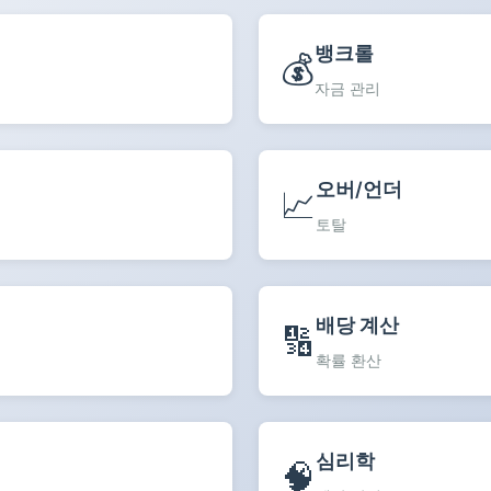
뱅크롤
💰
자금 관리
오버/언더
📈
토탈
배당 계산
🔢
확률 환산
심리학
🧠