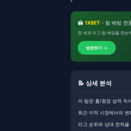
🏟️
1XBET
- 팀 베팅 전
전 세계 리그 팀 배당을 한눈
방문하기 →
📝 상세 분석
이 팀은 홈/원정 성적 차
최근 이적 시장에서의 변화
리그 순위와 상대 전적을