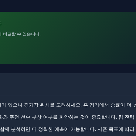
문
에 비교할 수 있습니다.
이가 있으니 경기장 위치를 고려하세요. ​​홈 경기에서 승률이 더 
와 주전 선수 부상 여부를 파악하는 것이 중요합니다. ​​팀 전력
 함께 분석하면 더 정확한 예측이 가능합니다. 시즌 목표에 따라