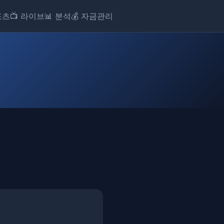
포츠
📺 라이브
📊 분석
💰 자금관리