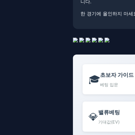
니다.
한 경기에 올인하지 마세
초보자 가이드
🎓
베팅 입문
밸류베팅
💎
기대값(EV)