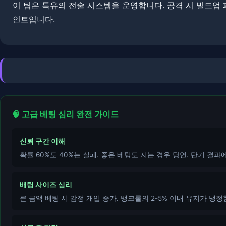
이 팀은 특유의 전술 시스템을 운영합니다. ​공격 시 빌드업
인트입니다.
🧠 고급 베팅 심리 완전 가이드
신뢰 구간 이해
확률 60%도 40%는 실패. 좋은 베팅도 지는 경우 당연. 단기 결과
배팅 사이즈 심리
큰 금액 베팅 시 감정 개입 증가. 뱅크롤의 2-5% 이내 유지가 냉정