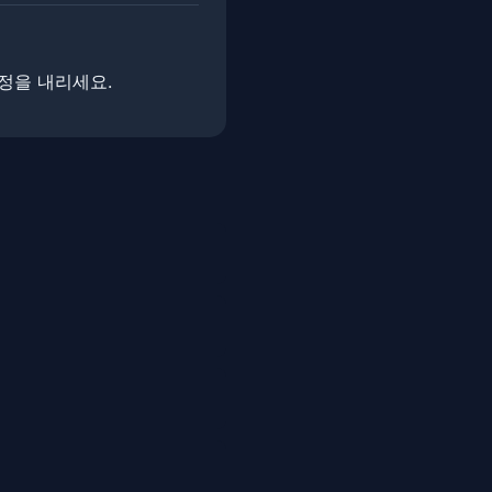
결정을 내리세요.