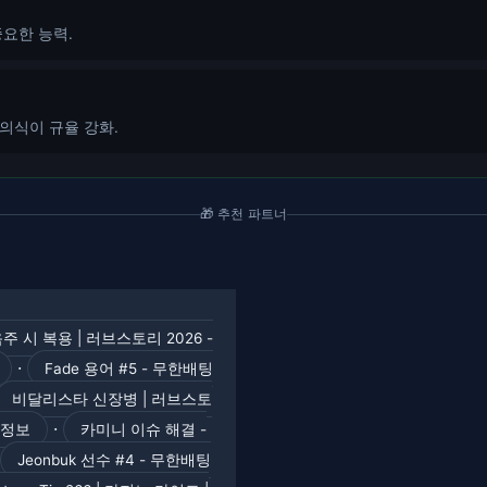
중요한 능력.
의식이 규율 강화.
🎁 추천 파트너
 시 복용 | 러브스토리 2026 -
·
Fade 용어 #5 - 무한배팅
비달리스타 신장병 | 러브스토
·
문 정보
카미니 이슈 해결 -
·
Jeonbuk 선수 #4 - 무한배팅