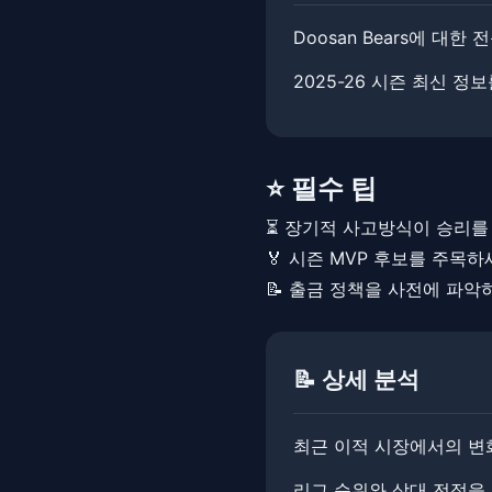
Doosan Bears에 대한
2025-26 시즌 최신 
⭐ 필수 팁
⏳ 장기적 사고방식이 승리를
🏅 시즌 MVP 후보를 주목
📝 출금 정책을 사전에 파악
📝 상세 분석
최근 이적 시장에서의 변
리그 순위와 상대 전적을