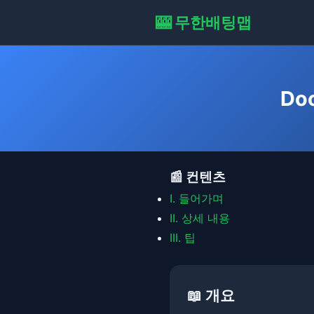
🎰 무한배팅맵
Do
📰 컨텐츠
I. 들어가며
II. 상세 내용
III. 팁
📖 개요