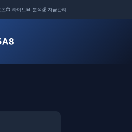
포츠
📺 라이브
📊 분석
💰 자금관리
5A8