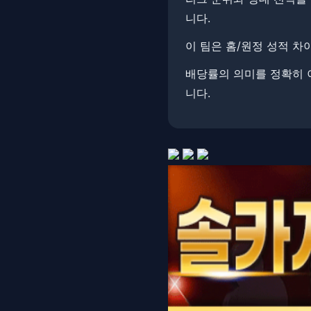
니다.
이 팀은 홈/원정 성적 차
배당률의 의미를 정확히 
니다.