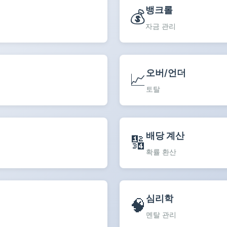
뱅크롤
💰
자금 관리
오버/언더
📈
토탈
배당 계산
🔢
확률 환산
심리학
🧠
멘탈 관리