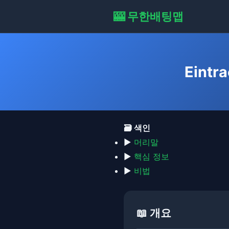
🎰 무한배팅맵
Eintr
🗃️ 색인
▶
머리말
▶
핵심 정보
▶
비법
📖 개요