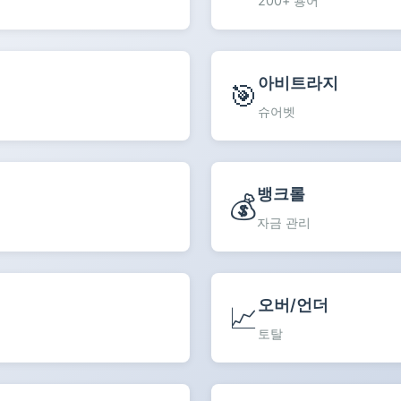
200+ 용어
아비트라지
🎯
슈어벳
뱅크롤
💰
자금 관리
오버/언더
📈
토탈