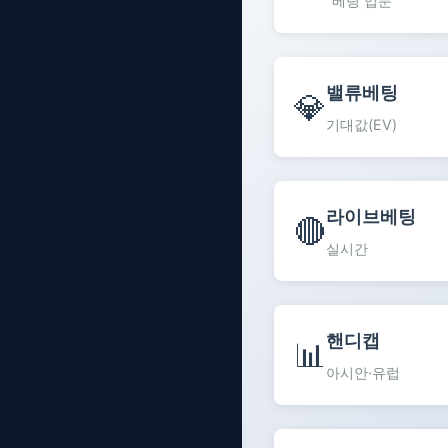
베팅 입문
밸류베팅
💎
기대값(EV)
라이브베팅
🔴
실시간
핸디캡
📊
아시안·유럽