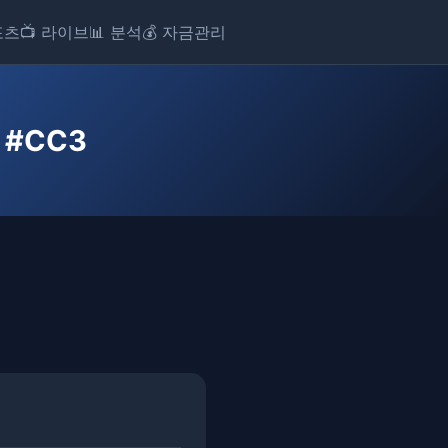
포츠
📺 라이브
📊 분석
💰 자금관리
6 #CC3