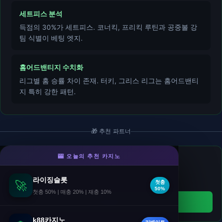
세트피스 분석
득점의 30%가 세트피스. 코너킥, 프리킥 루틴과 공중볼 강
팀 식별이 베팅 엣지.
홈어드밴티지 수치화
리그별 홈 승률 차이 존재. 터키, 그리스 리그는 홈어드밴티
지 특히 강한 패턴.
🎁 추천 파트너
🎰 오늘의 추천 카지노
bcgame
- 스포츠베팅
입금 보너스 180% (첫 입금 보너스)
라이징슬롯
🚀
첫충
🎁 보너스 가치 최대 1 BTC)
50%
첫충 50% | 매충 20% | 재충 10%
가입하기
k88카지노