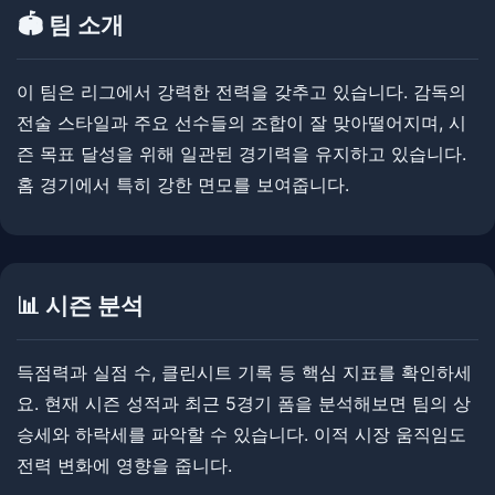
🏟️ 팀 소개
이 팀은 리그에서 강력한 전력을 갖추고 있습니다. ​감독의
전술 스타일과 주요 선수들의 조합이 잘 맞아떨어지며, 시
즌 목표 달성을 위해 일관된 경기력을 유지하고 있습니다.
홈 경기에서 특히 강한 면모를 보여줍니다.
📊 시즌 분석
득점력과 실점 수, 클린시트 기록 등 핵심 지표를 확인하세
요. 현재 시즌 성적과 최근 5경기 폼을 분석해보면 팀의 상
승세와 하락세를 파악할 수 있습니다. 이적 시장 움직임도
전력 변화에 영향을 줍니다.