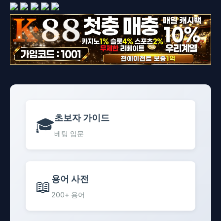
초보자 가이드
🎓
베팅 입문
용어 사전
📖
200+ 용어