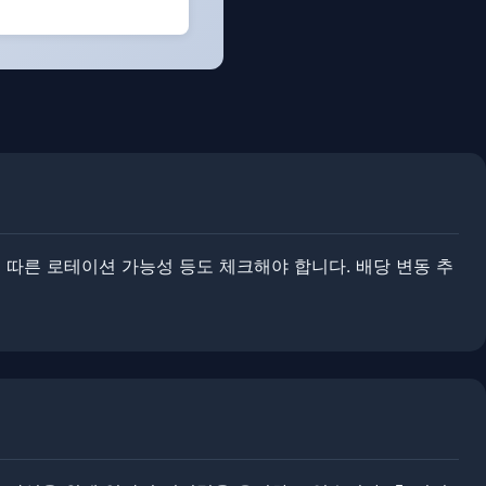
 따른 로테이션 가능성 등도 체크해야 합니다. ​배당 변동 추