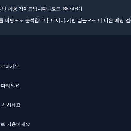
적인 베팅 가이드입니다. ​[코드: BE74FC]
정보를 바탕으로 분석합니다. 데이터 기반 접근으로 더 나은 베팅 
체크하세요
기다리세요
 이해하세요
으로 사용하세요