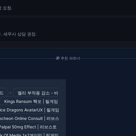
정 요청.
. 세무사 상담 권장.
🎁 추천 파트너
·
드
엘리 부작용 감소 - 비
Kings Ransom 핵쏘 | 릴게임
lice Dragons AvatarUX | 릴게임
ocheon Online Consult | 러브스
Palpal 50mg Effect | 러브스토
k Of Merlin 1x2게이밍 | 릴게임