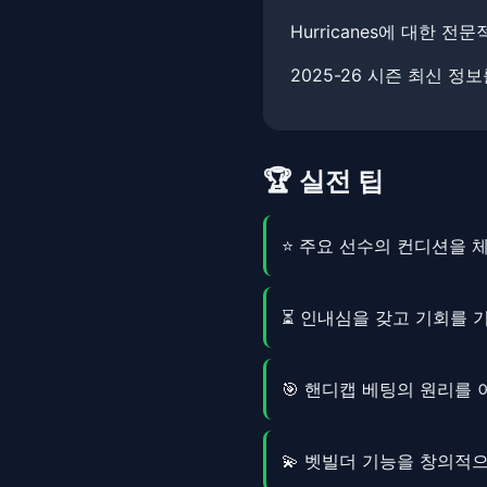
Hurricanes에 대한 전문
2025-26 시즌 최신 
🏆 실전 팁
⭐ 주요 선수의 컨디션을 
⏳ 인내심을 갖고 기회를 
🎯 핸디캡 베팅의 원리를
💫 벳빌더 기능을 창의적