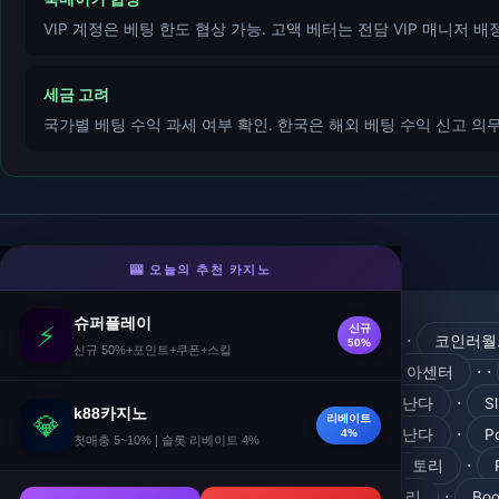
VIP 계정은 베팅 한도 협상 가능. 고액 베터는 전담 VIP 매니저 배
세금 고려
국가별 베팅 수익 과세 여부 확인. 한국은 해외 베팅 수익 신고 의무
🎰 오늘의 추천 카지노
k88카지노
- 우리계열
입플 5+3~50+15 · 슬롯 리베이트 4% · 페이백
슈퍼플레이
⚡
신규
5%.
·
코인러월
50%
신규 50%+포인트+쿠폰+스킬
🎁 상시 이벤트
· ·
아센터
·
난다
S
k88카지노
💎
리베이트
·
난다
P
4%
첫매충 5~10% | 슬롯 리베이트 4%
·
토리
·
리
Boo