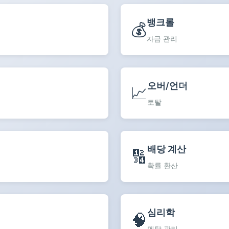
뱅크롤
💰
자금 관리
오버/언더
📈
토탈
배당 계산
🔢
확률 환산
심리학
🧠
멘탈 관리