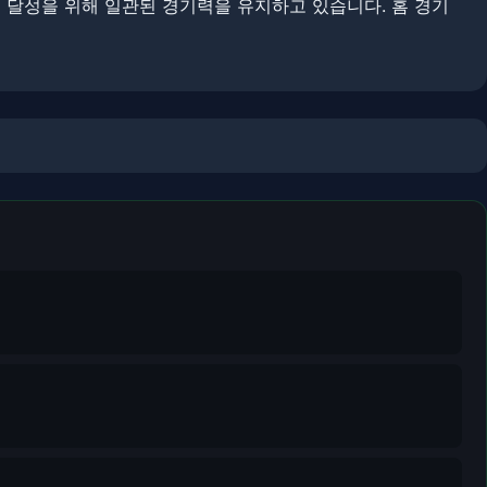
 달성을 위해 일관된 경기력을 유지하고 있습니다. ​홈 경기