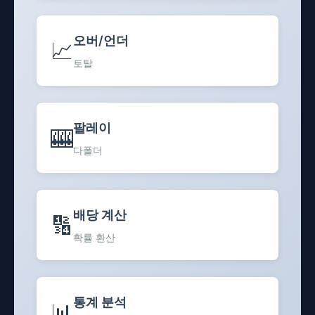
오버/언더
📈
토탈
팔레이
🎰
다폴더
배당 계산
🔢
확률 환산
통계 분석
📊