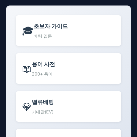
초보자 가이드
🎓
베팅 입문
용어 사전
📖
200+ 용어
밸류베팅
💎
기대값(EV)