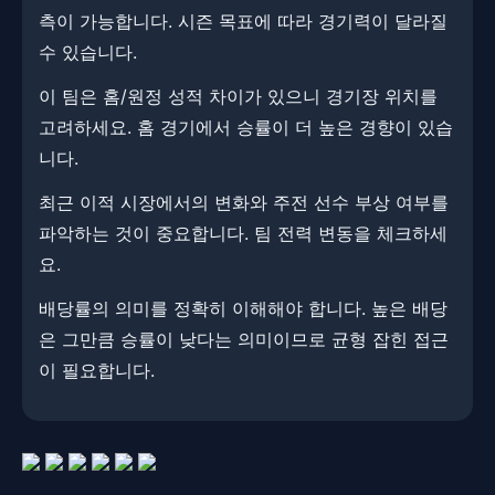
측이 가능합니다. 시즌 목표에 따라 경기력이 달라질
수 있습니다.
이 팀은 홈/원정 성적 차이가 있으니 경기장 위치를
고려하세요. 홈 경기에서 승률이 더 높은 경향이 있습
니다.
최근 이적 시장에서의 변화와 주전 선수 부상 여부를
파악하는 것이 중요합니다. ​​팀 전력 변동을 체크하세
요.
배당률의 의미를 정확히 이해해야 합니다. ​​높은 배당
은 그만큼 승률이 낮다는 의미이므로 균형 잡힌 접근
이 필요합니다.