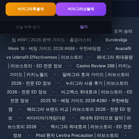
비아그라후불제
비아그라선불제
오늘 하루 닫기
닫기
· ·
야마토 iOS 플레이 완벽 가이드 | 릴게임난다
포커 승리
·
팁 #691 | 2026 완벽 가이드 - 홀덤마스터
Bundesliga
·
Week 18 - 베팅 가이드 2026 #688 - 무한배팅맵
Avanafil
·
vs Udenafil Effectiveness | 러브스토리
페네그라 최대용량
·
| 러브스토리 - ED 전문 정보
Casino Review 288 | 카지노
·
가이드 | 카지노월드
말레그라 효과 가이드 | 러브스토리
·
2026 - 전문 ED 정보
누리그라 사용 후기 | 러브스토리
·
2026 - 전문 ED 정보
비고렉스 최대효과 | 러브스토리 - ED
전문 정보
2025 10 - 베팅 가이드 2026 #280 - 무한배팅
·
맵
헤라그라 브랜드 비교 | 러브스토리 2026 - 전문 ED 정
·
·
보
바다이야기게임다운
제네릭 ED약으로 절약 | 러
·
브스토리 2026
맥시그라 최대효과 | 러브스토리 - ED 전문
·
·
정보
Ptsd 환자 Levitra Precaution | 러브스토리