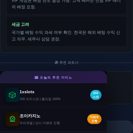
VIP 계정은 베팅 한도 협상 가능. 고액 베터는 전담 VIP 매니
저 배정 요청.
세금 고려
국가별 베팅 수익 과세 여부 확인. 한국은 해외 베팅 수익 신
고 의무. 세무사 상담 권장.
🎁 추천 파트너
🎰 오늘의 추천 카지노
k88카지노
- 우리계열
입플 5+3~50+15 · 슬롯 리베이트 4% · 페이백 5%.
1xslots
🎲
200
🎁 상시 이벤트
스핀
200 프리스핀 | 월요일 100%
·
조이카지노
🎡
이벤트
진행
우리계열 | 상시 이벤트 진행
베팅픽