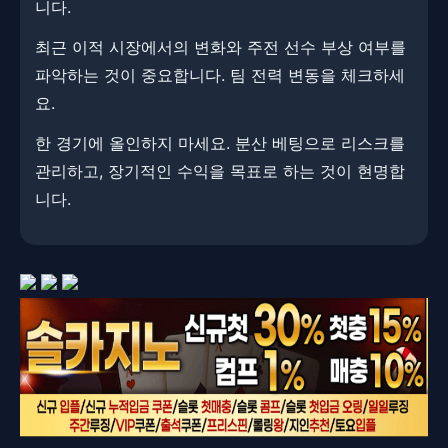
니다.
최근 이적 시장에서의 변화와 주전 선수 부상 여부를
파악하는 것이 중요합니다. 팀 전력 변동을 체크하세
요.
한 경기에 올인하지 마세요. ​​분산 베팅으로 리스크를
관리하고, 장기적인 수익을 목표로 하는 것이 현명합
니다.