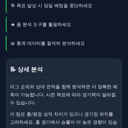
🎯 목표 달성 시 당일 베팅을 중단하세요
🔥 폼 분석 도구를 활용하세요
📊 통계 데이터를 철저히 분석하세요
📝 상세 분석
리그 순위와 상대 전적을 함께 분석하면 더 정확한 예
측이 가능합니다. 시즌 목표에 따라 경기력이 달라질
수 있습니다.
이 팀은 홈/원정 성적 차이가 있으니 경기장 위치를
고려하세요. 홈 경기에서 승률이 더 높은 경향이 있습