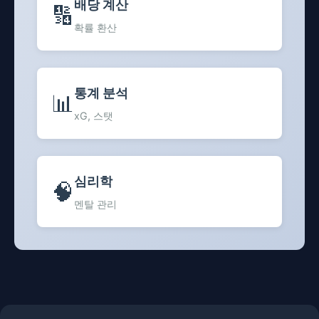
배당 계산
🔢
확률 환산
통계 분석
📊
xG, 스탯
심리학
🧠
멘탈 관리