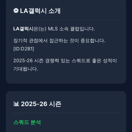
⚽ LA갤럭시 소개
LA갤럭시
은(는) MLS 소속 클럽입니다.
장기적 관점에서 접근하는 것이 중요합니다. ​
[ID:D2B1]
2025-26 시즌 경쟁력 있는 스쿼드로 좋은 성적이
기대됩니다.
📊 2025-26 시즌
스쿼드 분석