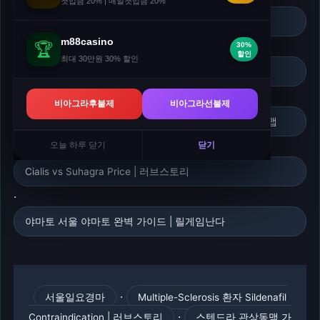
첫입금 20% | 매일첫입금 20%
Casino Term 52 | 카지노 가이드 | 카지노월드
m88casino
🏆
·
30%
할인
최대 30만원 30% 할인
비아그라 부작용 감소 - 비아센터
· ·
비아그라후불제
비아그라선불제
Serie A Pass Pct - 베팅 가이드 2026 #22F - 무한배팅맵
·
오늘 하루 닫기
닫기
Cialis vs Suhagra Price | 러브스토리
·
야마토 서울 야마토 완벽 가이드 | 릴게임난다
·
서울일요경마
Multiple-Sclerosis 환자 Sildenafil
·
Contraindication | 러브스토리
스텐드라 관상동맥 가