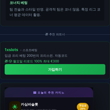
코너킥 베팅
팀 전술과 스타일 반영. 공격적 팀은 코너 많음. 특정 리그 코
너 평균 데이터 활용.
🎁 추천 파트너
1xslots
- 스포츠베팅
입금 프리 베팅 200번의 프리스핀. 자동코드
🎁 🎲 월요일 리로드 100% 최대 €300
가입하기
k88카지노
- 우리계열
🎰 오늘의 추천 카지노
입플 5+3~50+15 · 슬롯 리베이트 4% · 페이백 5%.
🎁 상시 이벤트
카심바슬롯
🌟
첫입금
·
20%