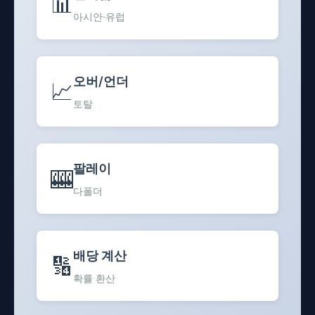
📊
아시안·유럽
오버/언더
📈
토탈
팔레이
🎰
다폴더
배당 계산
🔢
확률 환산