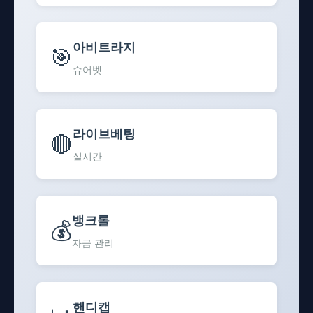
아비트라지
🎯
슈어벳
라이브베팅
🔴
실시간
뱅크롤
💰
자금 관리
핸디캡