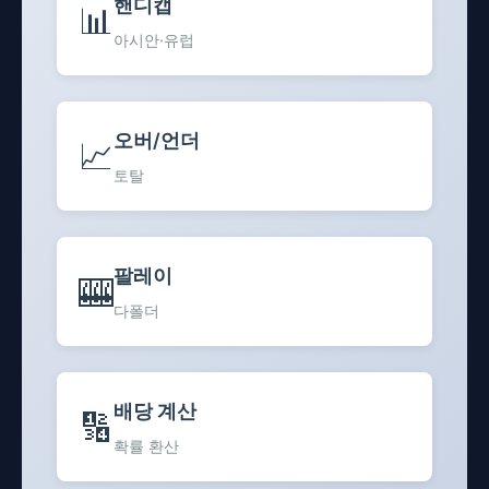
핸디캡
📊
아시안·유럽
오버/언더
📈
토탈
팔레이
🎰
다폴더
배당 계산
🔢
확률 환산