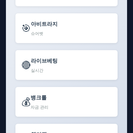
아비트라지
🎯
슈어벳
라이브베팅
🔴
실시간
뱅크롤
💰
자금 관리