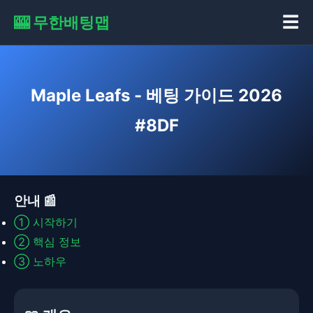
🎰 무한배팅맵
☰
Maple Leafs - 베팅 가이드 2026
#8DF
안내 📰
①
시작하기
②
핵심 정보
③
노하우