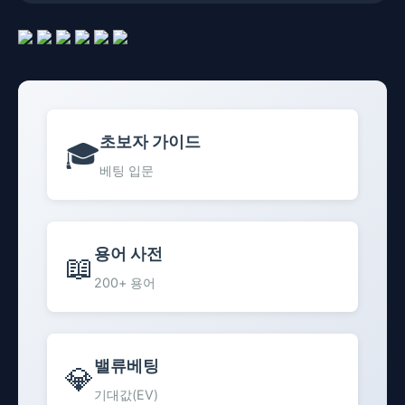
초보자 가이드
🎓
베팅 입문
용어 사전
📖
200+ 용어
밸류베팅
💎
기대값(EV)