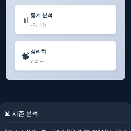
통계 분석
📊
xG, 스탯
심리학
🧠
멘탈 관리
📊 시즌 분석