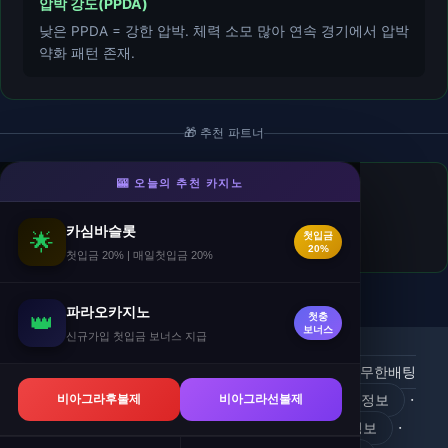
압박 강도(PPDA)
낮은 PPDA = 강한 압박. 체력 소모 많아 연속 경기에서 압박
약화 패턴 존재.
🎁 추천 파트너
🎰 오늘의 추천 카지노
카심바슬롯
- 슬롯
첫입금 20% · 매일첫입금 +5% · 10년 무사고.
카심바슬롯
🌟
첫입금
🎁 첫입금 20%
20%
첫입금 20% | 매일첫입금 20%
파라오카지노
👑
첫충
보너스
신규가입 첫입금 보너스 지급
Parlay Line Shopping - 베팅 가이드 2026 #1A6 - 무한배팅
·
·
맵
비아그라후불제
수하그라 약물병용 | 러브스토리 - ED 전문 정보
비아그라선불제
·
30대 ED약 권장 | 러브스토리 2026 - 전문 ED 정보