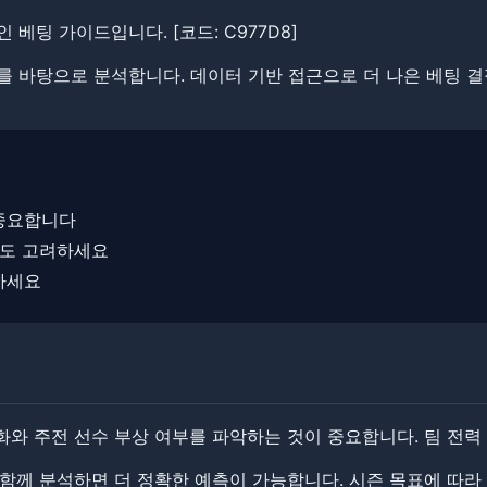
인 베팅 가이드입니다. ​​[코드: C977D8]
정보를 바탕으로 분석합니다. ​데이터 기반 접근으로 더 나은 베팅 
 중요합니다
동화도 고려하세요
하세요
와 주전 선수 부상 여부를 파악하는 것이 중요합니다. ​팀 전력
 함께 분석하면 더 정확한 예측이 가능합니다. 시즌 목표에 따라