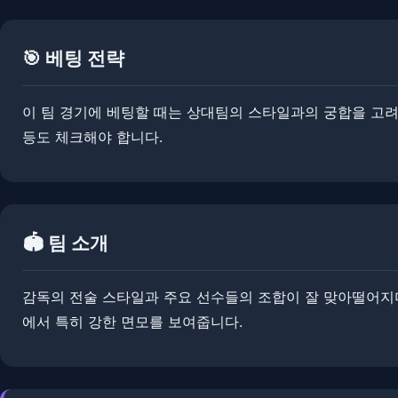
🎯 베팅 전략
이 팀 경기에 베팅할 때는 상대팀의 스타일과의 궁합을 고려하
등도 체크해야 합니다.
🏟️ 팀 소개
감독의 전술 스타일과 주요 선수들의 조합이 잘 맞아떨어지며
에서 특히 강한 면모를 보여줍니다.