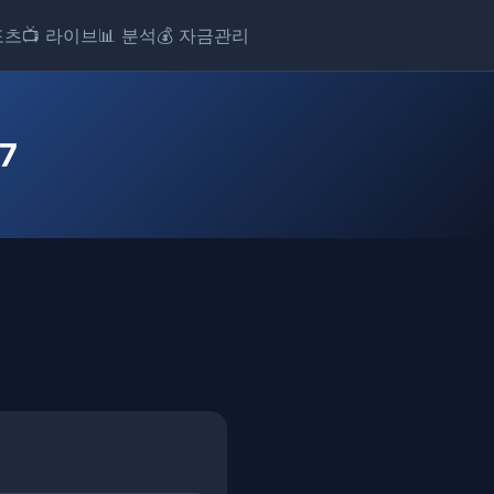
포츠
📺 라이브
📊 분석
💰 자금관리
7