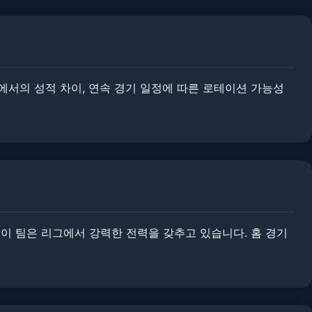
에서의 성적 차이, 연속 경기 일정에 따른 로테이션 가능성
이 팀은 리그에서 강력한 전력을 갖추고 있습니다. 홈 경기