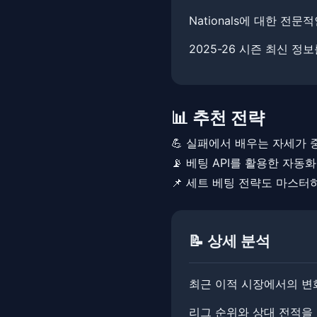
Nationals에 대한 전문적
2025-26 시즌 최신 
📊 추천 전략
💪 실패에서 배우는 자세가
📡 베팅 API를 활용한 자
📌 세트 베팅 전략도 마스터
📝 상세 분석
최근 이적 시장에서의 변화
리그 순위와 상대 전적을