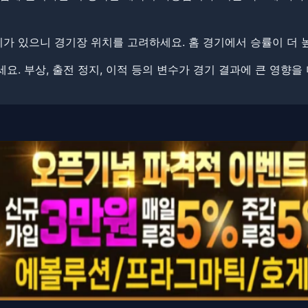
이가 있으니 경기장 위치를 고려하세요. ​​홈 경기에서 승률이 더 
. ​​부상, 출전 정지, 이적 등의 변수가 경기 결과에 큰 영향을