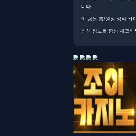
니다.
이 팀은 홈/원정 성적 차
최신 정보를 항상 체크하세요