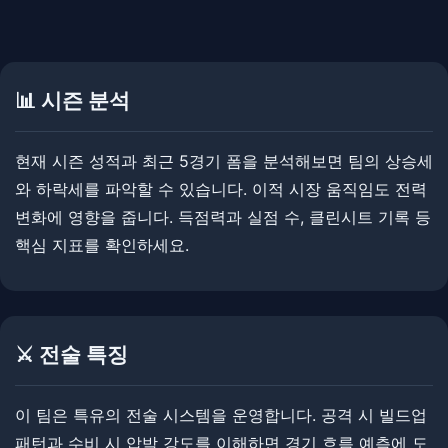
📊 시즌 분석
현재 시즌 성적과 최근 5경기 폼을 분석해보면 팀의 상승세
와 하락세를 파악할 수 있습니다. ​이적 시장 움직임도 전력
변화에 영향을 줍니다. ​득점력과 실점 수, 클린시트 기록 등
핵심 지표를 확인하세요.
⚔️ 전술 특징
이 팀은 특유의 전술 시스템을 운영합니다. ​공격 시 빌드업
패턴과 수비 시 압박 강도를 이해하면 경기 흐름 예측에 도