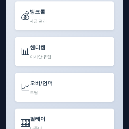
뱅크롤
💰
자금 관리
핸디캡
📊
아시안·유럽
오버/언더
📈
토탈
팔레이
🎰
다폴더