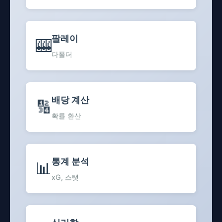
팔레이
🎰
다폴더
배당 계산
🔢
확률 환산
통계 분석
📊
xG, 스탯