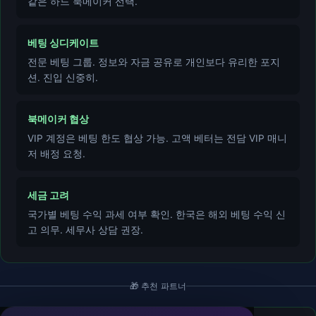
같은 하드 북메이커 선택.
베팅 싱디케이트
전문 베팅 그룹. 정보와 자금 공유로 개인보다 유리한 포지
션. 진입 신중히.
북메이커 협상
VIP 계정은 베팅 한도 협상 가능. 고액 베터는 전담 VIP 매니
저 배정 요청.
세금 고려
국가별 베팅 수익 과세 여부 확인. 한국은 해외 베팅 수익 신
고 의무. 세무사 상담 권장.
🎁 추천 파트너