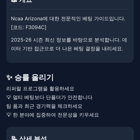
Ncaa Arizona에 대한 전문적인 베팅 가이드입니다. ​​
[코드: F3094C]
2025-26 시즌 최신 정보를 바탕으로 분석합니다. 데
이터 기반 접근으로 더 나은 베팅 결정을 내리세요.
✨ 승률 올리기
리퍼럴 프로그램을 활용하세요
💡 멀티 베팅보다 단폴더가 안전합니다
팀 폼과 최근 경기력을 체크하세요
💡 한 분야에 집중하여 전문성을 키우세요
📝 상세 분석