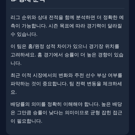
리그 순위와 상대 전적을 함께 분석하면 더 정확한 예
측이 가능합니다. ​시즌 목표에 따라 경기력이 달라질
수 있습니다.
이 팀은 홈/원정 성적 차이가 있으니 경기장 위치를
고려하세요. ​​홈 경기에서 승률이 더 높은 경향이 있습
니다.
최근 이적 시장에서의 변화와 주전 선수 부상 여부를
파악하는 것이 중요합니다. ​​팀 전력 변동을 체크하세
요.
배당률의 의미를 정확히 이해해야 합니다. ​​높은 배당
은 그만큼 승률이 낮다는 의미이므로 균형 잡힌 접근
이 필요합니다.