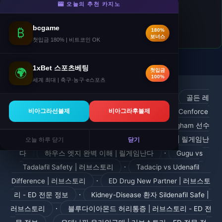
🎰 오늘의 추천 카지노
파라오카지노
- 스포츠베팅
신규가입 후 첫입금 보너스 지급.
bcgame
₿
180%
🎁 롤링조건 500%
보너스
첫입금 180% | 비트코인 OK
1xBet 스포츠베팅
🌍
첫입금
100%
세계 최대 | 축구·농구·e스포츠
·
블랙잭 팁 26 | 2026 완벽 가이드 - 홀덤마스터
골든 레
·
프리콘 2026 | 릴게임난다
비아그라선불제
비아그라후불제
센포스 프로페셔널 (Cenforce
·
Professional) 완벽 가이드 | 러브스토리
Nottingham 선수
·
#6 - 무한배팅맵 2026
야마토 3개월차 가이드 | 릴게임난
오늘 하루 닫기
닫기
·
다
하우스 엣지 완벽 이해 | 릴게임난다
Gugu vs
·
Tadalafil Safety | 러브스토리
Tadacip vs Udenafil
·
Difference | 러브스토리
ED Drug New Partner | 러브스토
·
리 - ED 전문 정보
Kidney-Disease 환자 Sildenafil Safe |
·
러브스토리
블루다이아몬드 허리통증 | 러브스토리 - ED 전
·