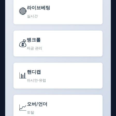
라이브베팅
🔴
실시간
뱅크롤
💰
자금 관리
핸디캡
📊
아시안·유럽
오버/언더
📈
토탈