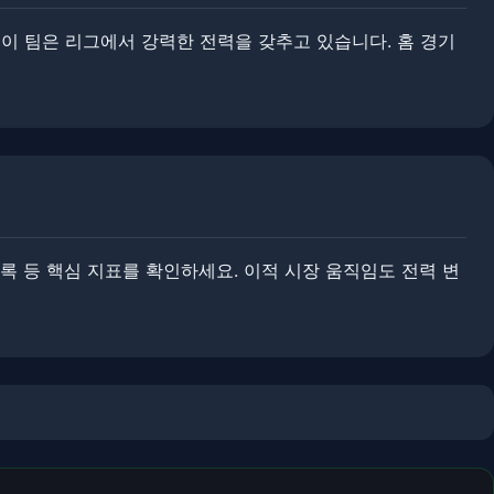
이 팀은 리그에서 강력한 전력을 갖추고 있습니다. ​홈 경기
 등 핵심 지표를 확인하세요. ​​이적 시장 움직임도 전력 변