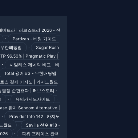
레비트라 | 러브스토리 2026 - 전
·
Partizan - 베팅 가이드
·
 - 무한배팅맵
Sugar Rush
 96.50% | Pragmatic Play |
·
시알리스 제네릭 비교 - 비
Total 용어 #3 - 무한배팅맵
토스 결제 카지노 | 카지노월드
팔팔정 순한효과 | 러브스토리 -
·
·
보
유명카지노사이트
ease 환자 Sendom Alternative |
·
Provider Info 142 | 카지노
·
지노월드
Sevilla 선수 #18 -
·
026
파워 프라이스 완벽