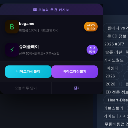
🎰 오늘의 추천 카지노
크레이지슬롯
- 슬롯
매일 첫입금 15%(최대50만) · 두번째입금 10% 추
bcgame
₿
180%
가.
필데나 vs 
보너스
첫입금 180% | 비트코인 OK
🎁 매일 첫입금 15%
문 ED 정보
2026 #8F7
슈퍼플레이
⚡
신규
슬롯 리뷰 | RTP
50%
신규 50%+포인트+쿠폰+스킬
카지노월드
·
아센터
비아그라선불제
비아그라선불제
·
2026
2026
오늘 하루 닫기
닫기
ED 전문 정
Heart-Dis
러브스토리
가이드 | 카
무한배팅맵 2