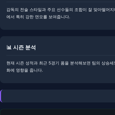
​감독의 전술 스타일과 주요 선수들의 조합이 잘 맞아떨어지며
에서 특히 강한 면모를 보여줍니다.
📊 시즌 분석
현재 시즌 성적과 최근 5경기 폼을 분석해보면 팀의 상승세와
화에 영향을 줍니다.