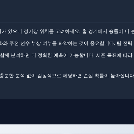
이가 있으니 경기장 위치를 고려하세요. ​홈 경기에서 승률이 더 
와 주전 선수 부상 여부를 파악하는 것이 중요합니다. ​팀 전력
함께 분석하면 더 정확한 예측이 가능합니다. ​시즌 목표에 따라
​​충분한 분석 없이 감정적으로 베팅하면 손실 확률이 높아집니