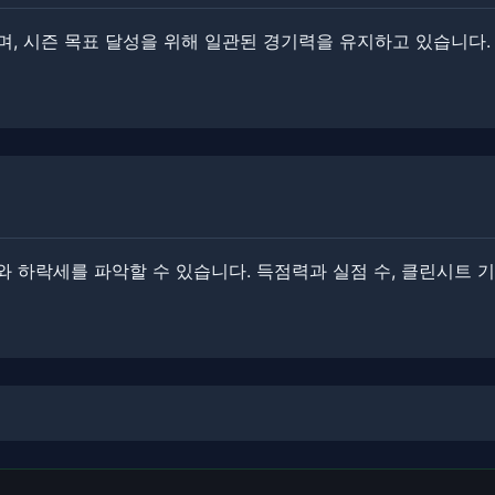
, 시즌 목표 달성을 위해 일관된 경기력을 유지하고 있습니다. 
 하락세를 파악할 수 있습니다. 득점력과 실점 수, 클린시트 기록