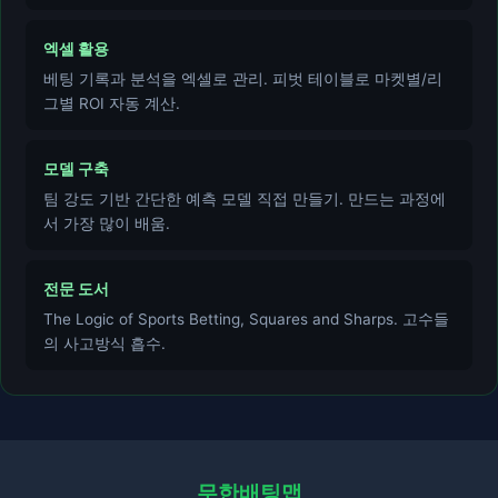
엑셀 활용
베팅 기록과 분석을 엑셀로 관리. 피벗 테이블로 마켓별/리
그별 ROI 자동 계산.
모델 구축
팀 강도 기반 간단한 예측 모델 직접 만들기. 만드는 과정에
서 가장 많이 배움.
전문 도서
The Logic of Sports Betting, Squares and Sharps. 고수들
의 사고방식 흡수.
무한배팅맵