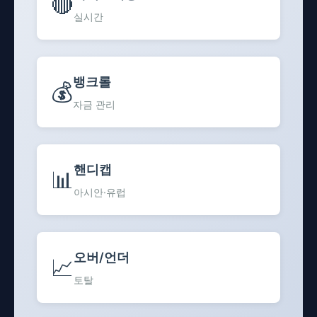
🔴
실시간
뱅크롤
💰
자금 관리
핸디캡
📊
아시안·유럽
오버/언더
📈
토탈