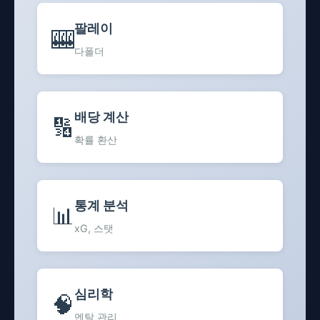
팔레이
🎰
다폴더
배당 계산
🔢
확률 환산
통계 분석
📊
xG, 스탯
심리학
🧠
멘탈 관리