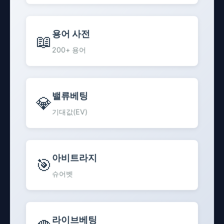
용어 사전
📖
200+ 용어
밸류베팅
💎
기대값(EV)
아비트라지
🎯
슈어벳
라이브베팅