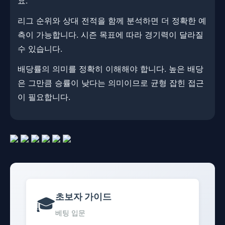
요.
리그 순위와 상대 전적을 함께 분석하면 더 정확한 예
측이 가능합니다. ​​시즌 목표에 따라 경기력이 달라질
수 있습니다.
배당률의 의미를 정확히 이해해야 합니다. 높은 배당
은 그만큼 승률이 낮다는 의미이므로 균형 잡힌 접근
이 필요합니다.
초보자 가이드
🎓
베팅 입문