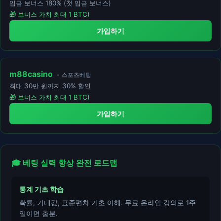
입금 보너스 180% (첫 입금 보너스)
🎁 보너스 가치 최대 1 BTC)
가입하기
m88casino
- 스포츠베팅
최대 30만 원까지 30% 할인
🎁 보너스 가치 최대 1 BTC)
가입하기
🎓 베팅 실력 향상 완전 로드맵
통계 기초 학습
확률, 기대값, 표준편차 기초 이해. 무료 온라인 강의로 1주
일이면 충분.