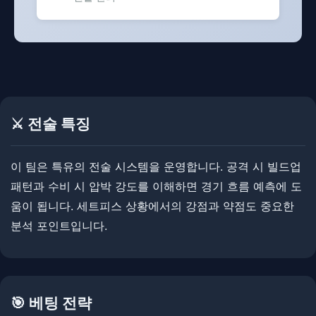
⚔️ 전술 특징
이 팀은 특유의 전술 시스템을 운영합니다. ​​공격 시 빌드업
패턴과 수비 시 압박 강도를 이해하면 경기 흐름 예측에 도
움이 됩니다. ​세트피스 상황에서의 강점과 약점도 중요한
분석 포인트입니다.
🎯 베팅 전략