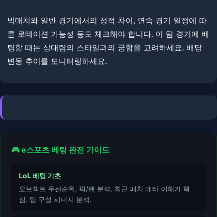
​​빅매치와 일반 경기에서의 성적 차이, 연속 경기 일정에 따
른 로테이션 가능성 등도 체크해야 합니다. 이 팀 경기에 베
팅할 때는 상대팀의 스타일과의 궁합을 고려하세요. ​​배당
변동 추이를 모니터링하세요.
🎮 e스포츠 베팅 완전 가이드
LoL 베팅 기초
오브젝트 우선순위, 픽/밴 분석, 최근 패치 메타 이해가 핵
심. 팀 구성 시너지 분석.