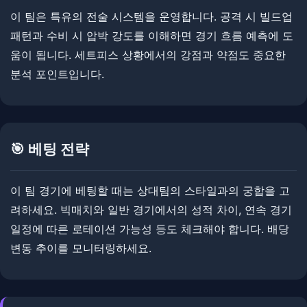
이 팀은 특유의 전술 시스템을 운영합니다. 공격 시 빌드업
패턴과 수비 시 압박 강도를 이해하면 경기 흐름 예측에 도
움이 됩니다. ​세트피스 상황에서의 강점과 약점도 중요한
분석 포인트입니다.
🎯 베팅 전략
이 팀 경기에 베팅할 때는 상대팀의 스타일과의 궁합을 고
려하세요. ​빅매치와 일반 경기에서의 성적 차이, 연속 경기
일정에 따른 로테이션 가능성 등도 체크해야 합니다. ​배당
변동 추이를 모니터링하세요.