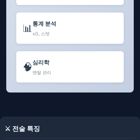
통계 분석
📊
xG, 스탯
심리학
🧠
멘탈 관리
⚔️ 전술 특징