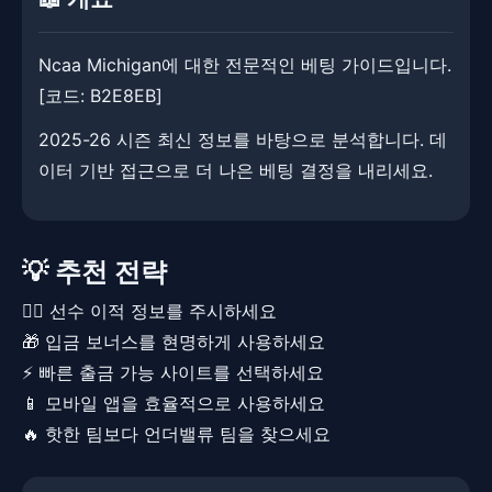
Ncaa Michigan에 대한 전문적인 베팅 가이드입니다.
​[코드: B2E8EB]
2025-26 시즌 최신 정보를 바탕으로 분석합니다. ​데
이터 기반 접근으로 더 나은 베팅 결정을 내리세요.
💡 추천 전략
🏃‍♂️ 선수 이적 정보를 주시하세요
🎁 입금 보너스를 현명하게 사용하세요
⚡ 빠른 출금 가능 사이트를 선택하세요
📱 모바일 앱을 효율적으로 사용하세요
🔥 핫한 팀보다 언더밸류 팀을 찾으세요