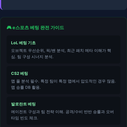
🎮 e스포츠 베팅 완전 가이드
LoL 베팅 기초
오브젝트 우선순위, 픽/밴 분석, 최근 패치 메타 이해가 핵
심. 팀 구성 시너지 분석.
CS2 베팅
맵 풀 분석 필수. 특정 팀이 특정 맵에서 압도적인 경우 많음.
맵 승률 DB 활용.
발로란트 베팅
에이전트 구성과 팀 전략 이해. 공격/수비 반반 승률과 오버
타임 빈도 체크.