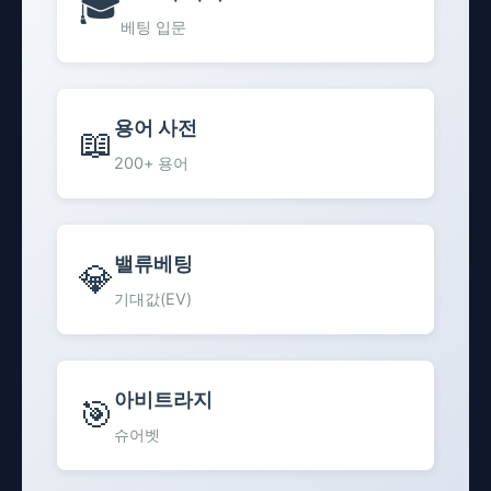
🎓
베팅 입문
용어 사전
📖
200+ 용어
밸류베팅
💎
기대값(EV)
아비트라지
🎯
슈어벳