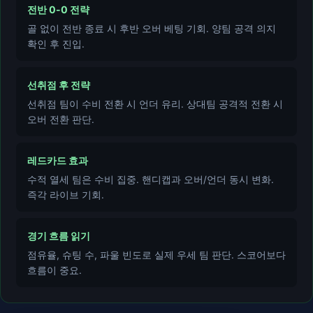
전반 0-0 전략
골 없이 전반 종료 시 후반 오버 베팅 기회. 양팀 공격 의지
확인 후 진입.
선취점 후 전략
선취점 팀이 수비 전환 시 언더 유리. 상대팀 공격적 전환 시
오버 전환 판단.
레드카드 효과
수적 열세 팀은 수비 집중. 핸디캡과 오버/언더 동시 변화.
즉각 라이브 기회.
경기 흐름 읽기
점유율, 슈팅 수, 파울 빈도로 실제 우세 팀 판단. 스코어보다
흐름이 중요.