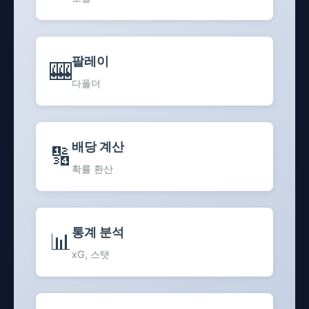
팔레이
🎰
다폴더
배당 계산
🔢
확률 환산
통계 분석
📊
xG, 스탯