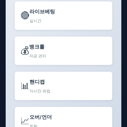
라이브베팅
🔴
실시간
뱅크롤
💰
자금 관리
핸디캡
📊
아시안·유럽
오버/언더
📈
토탈