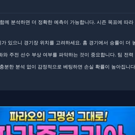
함께 분석하면 더 정확한 예측이 가능합니다. ​시즌 목표에 따라
이가 있으니 경기장 위치를 고려하세요. 홈 경기에서 승률이 더 
화와 주전 선수 부상 여부를 파악하는 것이 중요합니다. 팀 전력
​충분한 분석 없이 감정적으로 베팅하면 손실 확률이 높아집니다