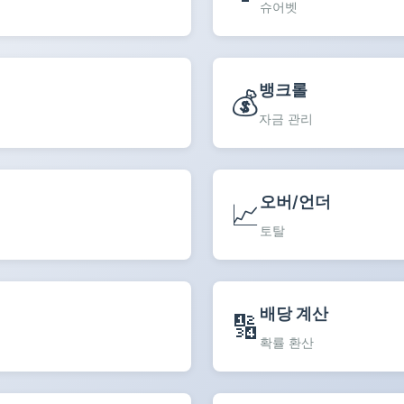
슈어벳
뱅크롤
💰
자금 관리
오버/언더
📈
토탈
배당 계산
🔢
확률 환산