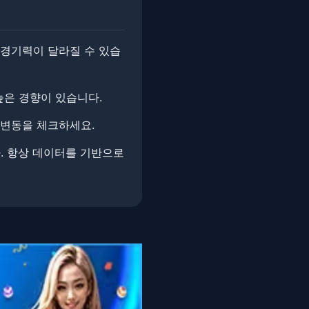
 경기력이 달라질 수 있습
높은 경향이 있습니다.
 변동을 체크하세요.
. ​항상 데이터를 기반으로