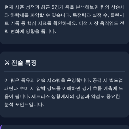
현재 시즌 성적과 최근 5경기 폼을 분석해보면 팀의 상승세
와 하락세를 파악할 수 있습니다. ​득점력과 실점 수, 클린시
트 기록 등 핵심 지표를 확인하세요. ​이적 시장 움직임도 전
력 변화에 영향을 줍니다.
⚔️ 전술 특징
이 팀은 특유의 전술 시스템을 운영합니다. 공격 시 빌드업
패턴과 수비 시 압박 강도를 이해하면 경기 흐름 예측에 도
움이 됩니다. ​​세트피스 상황에서의 강점과 약점도 중요한
분석 포인트입니다.