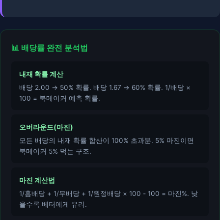
📊 배당률 완전 분석법
내재 확률 계산
배당 2.00 → 50% 확률. 배당 1.67 → 60% 확률. 1/배당 ×
100 = 북메이커 예측 확률.
오버라운드(마진)
모든 배당의 내재 확률 합산이 100% 초과분. 5% 마진이면
북메이커 5% 먹는 구조.
마진 계산법
1/홈배당 + 1/무배당 + 1/원정배당 × 100 - 100 = 마진%. 낮
을수록 베터에게 유리.