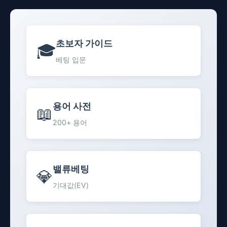
초보자 가이드
🎓
베팅 입문
용어 사전
📖
200+ 용어
밸류베팅
💎
기대값(EV)