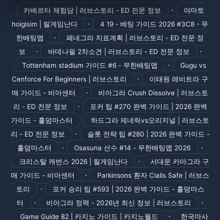
·
카베르타 체험담 | 러브스토리 - ED 전문 정보
야마토
·
hoigisim | 릴게임난다
4 19 - 베팅 가이드 2026 #3C8 - 무
·
한배팅맵
페네그라 치료계획 | 러브스토리 - ED 전문 정
·
·
보
바데나필 2차소견 | 러브스토리 - ED 전문 정보
·
Tottenham stadium 가이드 #6 - 무한배팅맵
Gugu vs
·
Cenforce For Beginners | 러브스토리
이태원 레비트라 구
·
매 가이드 - 비아센터
비아그라 Crush Dissolve | 러브스토
·
리 - ED 전문 정보
포커 팁 #270 완벽 가이드 | 2026 완벽
가이드 - 홀덤마스터
하드그라 제네릭vs오리지널 | 러브스토
·
리 - ED 전문 정보
슬롯 전략 팁 #280 | 2026 완벽 가이드 -
·
·
홀덤마스터
Osasuna 선수 #14 - 무한배팅맵 2026
·
크리스탈 캐번스 2026 | 릴게임난다
서대문 카마그라 구
·
매 가이드 - 비아센터
Parkinsons 환자 Cialis Safe | 러브스
·
토리
포커 승리 팁 #593 | 2026 완벽 가이드 - 홀덤마스
·
·
터
비아그라 정력 - 2026년 최신 정보 | 러브스토리
·
Game Guide 82 | 카지노 가이드 | 카지노월드
한국마사