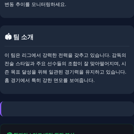
변동 추이를 모니터링하세요.
🏟️ 팀 소개
이 팀은 리그에서 강력한 전력을 갖추고 있습니다. 감독의
전술 스타일과 주요 선수들의 조합이 잘 맞아떨어지며, 시
즌 목표 달성을 위해 일관된 경기력을 유지하고 있습니다. ​
홈 경기에서 특히 강한 면모를 보여줍니다.