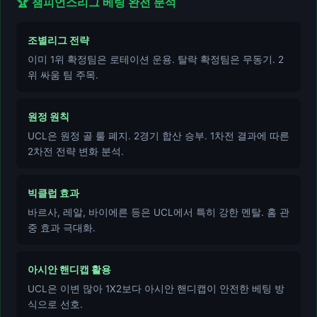
🏆 챔피언스리그 베팅 완전 분석
조별리그 전략
이미 1위 확정팀은 로테이션 운용. 탈락 확정팀은 무동기. 2
위 싸움 팀 주목.
원정 원칙
UCL은 원정 골 룰 폐지. 2경기 합산 승부. 1차전 결과에 따른
2차전 전략 변화 분석.
빅클럽 효과
바르사, 레알, 바이에른 등은 UCL에서 특히 강한 멘탈. 홈 관
중 효과 극대화.
아시안 핸디캡 활용
UCL은 이변 많아 1X2보다 아시안 핸디캡이 안전한 베팅 방
식으로 선호.