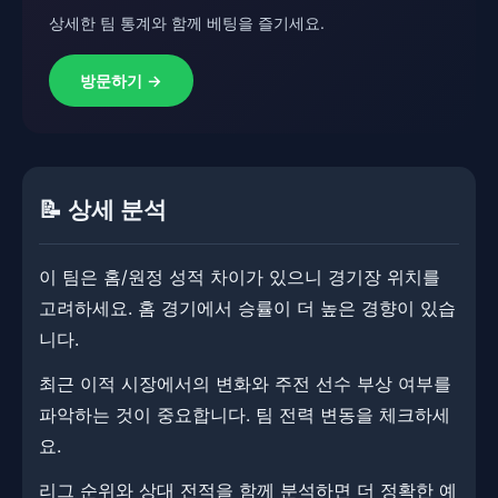
상세한 팀 통계와 함께 베팅을 즐기세요.
방문하기 →
📝 상세 분석
이 팀은 홈/원정 성적 차이가 있으니 경기장 위치를
고려하세요. ​​홈 경기에서 승률이 더 높은 경향이 있습
니다.
최근 이적 시장에서의 변화와 주전 선수 부상 여부를
파악하는 것이 중요합니다. 팀 전력 변동을 체크하세
요.
리그 순위와 상대 전적을 함께 분석하면 더 정확한 예