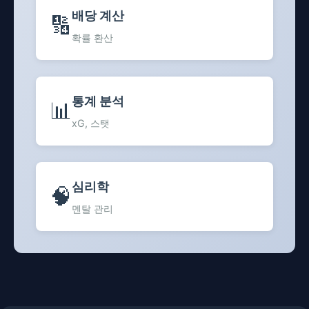
배당 계산
🔢
확률 환산
통계 분석
📊
xG, 스탯
심리학
🧠
멘탈 관리