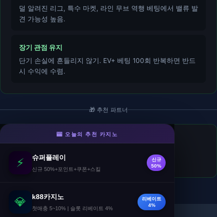
덜 알려진 리그, 특수 마켓, 라인 무브 역행 베팅에서 밸류 발
견 가능성 높음.
장기 관점 유지
단기 손실에 흔들리지 않기. EV+ 베팅 100회 반복하면 반드
시 수익에 수렴.
🎁 추천 파트너
🎰 오늘의 추천 카지노
라카지노
- 온라인카지노
첫충 30% · 이벤트 5% 진행중.
슈퍼플레이
⚡
신규
🎁 첫충전 30%
50%
신규 50%+포인트+쿠폰+스킬
k88카지노
💎
리베이트
4%
첫매충 5~10% | 슬롯 리베이트 4%