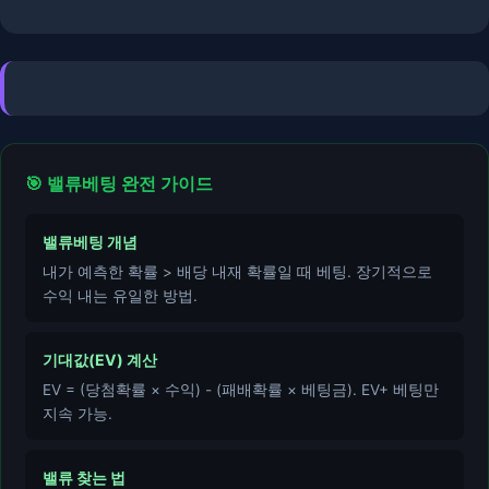
🎯 밸류베팅 완전 가이드
밸류베팅 개념
내가 예측한 확률 > 배당 내재 확률일 때 베팅. 장기적으로
수익 내는 유일한 방법.
기대값(EV) 계산
EV = (당첨확률 × 수익) - (패배확률 × 베팅금). EV+ 베팅만
지속 가능.
밸류 찾는 법