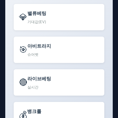
밸류베팅
💎
기대값(EV)
아비트라지
🎯
슈어벳
라이브베팅
🔴
실시간
뱅크롤
💰