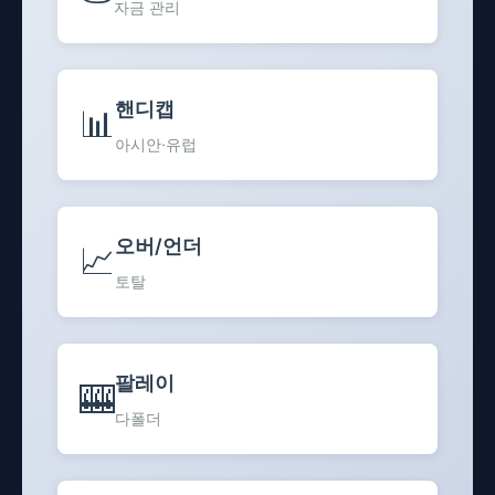
자금 관리
핸디캡
📊
아시안·유럽
오버/언더
📈
토탈
팔레이
🎰
다폴더