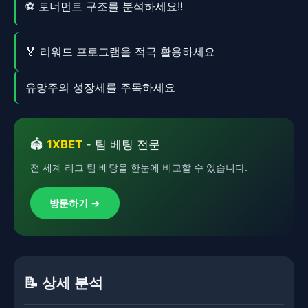
⚽ 토너먼트 구조를 분석하세요!!
🏅 리워드 프로그램을 적극 활용하세요
유망주의 성장세를 주목하세요
🏟️
1XBET
- 팀 베팅 전문
전 세계 리그 팀 배당을 한눈에 비교할 수 있습니다.
방문하기 →
📝 상세 분석