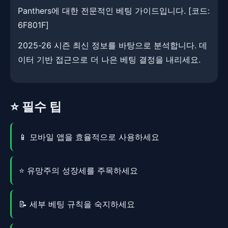
Panthers에 대한 전문적인 베팅 가이드입니다. ​​[코드:
6F801F]
2025-26 시즌 최신 정보를 바탕으로 분석합니다. ​데
이터 기반 접근으로 더 나은 베팅 결정을 내리세요.
⭐ 필수 팁
📱 모바일 앱을 효율적으로 사용하세요
⭐ 유망주의 성장세를 주목하세요
📝 세부 베팅 규칙을 숙지하세요