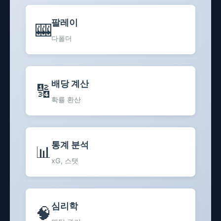
팔레이
🎰
다폴더
배당 계산
🔢
확률 환산
통계 분석
📊
xG, 스탯
심리학
🧠