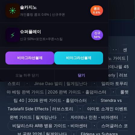
첫충 30% · 이벤트 5% 진행중.
솔카지노
☀️
콤프
🎁 첫충전 30%
0.6%
개인롤링 콤프 0.6% | 신규쿠폰
슈퍼플레이
⚡
신규
50%
신규 50%+포인트+쿠폰+스킬
· ·
Lesson 24 - 베팅 가이드 2026 #715 - 무한배팅맵
센
·
돔 50mg 용량 - 비아센터
비아그라선불제
비아그라선불제
Bonus Info 47 | 카지노 가이드 |
· ·
·
카지노월드
메갈리스 주사 - 비아센터
바데나필 45
분 효과 - 비아센터
Sendom vs Kamagra For Elderly | 러브
오늘 하루 닫기
닫기
·
·
스토리
Jinse Dao 발리 | 릴게임난다
일리아 토푸리
·
아 베팅 완벽 가이드 | 2026 완벽 가이드 - 홀덤마스터
룰렛
·
팁 40 | 2026 완벽 가이드 - 홀덤마스터
Stendra vs
·
Tadalafil Side Effects | 러브스토리
야마토 소개인 이벤트
·
·
완벽 가이드 | 릴게임난다
자이데나 인천 - 비아센터
·
비달리스타 ARB 병용 가이드 - 비아센터
스머글러스 코
·
브 공략 2026 | 릴게임난다
Fildena vs Suhagra