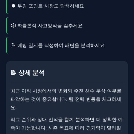
🔔 부킹 포인트 시장도 탐색하세요
🎲 확률론적 사고방식을 갖추세요
📝 베팅 일지를 작성하여 패턴을 분석하세요
📝 상세 분석
최근 이적 시장에서의 변화와 주전 선수 부상 여부를
파악하는 것이 중요합니다. 팀 전력 변동을 체크하세
요.
리그 순위와 상대 전적을 함께 분석하면 더 정확한 예
측이 가능합니다. ​​시즌 목표에 따라 경기력이 달라질