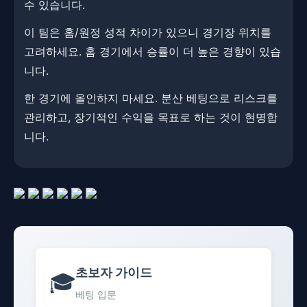
수 있습니다.
이 팀은 홈/원정 성적 차이가 있으니 경기장 위치를
고려하세요. ​홈 경기에서 승률이 더 높은 경향이 있습
니다.
한 경기에 올인하지 마세요. ​​분산 베팅으로 리스크를
관리하고, 장기적인 수익을 목표로 하는 것이 현명합
니다.
초보자 가이드
🎓
베팅 입문