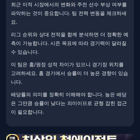
최근 이적 시장에서의 변화와 주전 선수 부상 여부를
파악하는 것이 중요합니다. ​팀 전력 변동을 체크하세
요.
리그 순위와 상대 전적을 함께 분석하면 더 정확한 예
측이 가능합니다. ​​시즌 목표에 따라 경기력이 달라질
수 있습니다.
이 팀은 홈/원정 성적 차이가 있으니 경기장 위치를
고려하세요. 홈 경기에서 승률이 더 높은 경향이 있습
니다.
배당률의 의미를 정확히 이해해야 합니다. ​높은 배당
은 그만큼 승률이 낮다는 의미이므로 균형 잡힌 접근
이 필요합니다.