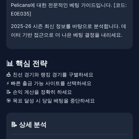
Pelicans에 대한 전문적인 베팅 가이드입니다. ​​[코드:
E0E035]
2025-26 시즌 최신 정보를 바탕으로 분석합니다. ​​데
이터 기반 접근으로 더 나은 베팅 결정을 내리세요.
📊 핵심 전략
🎪 친선 경기와 랭킹 경기를 구별하세요
⚡ 빠른 출금 가능 사이트를 선택하세요
📝 손익 계산을 정확히 하세요
🎯 목표 달성 시 당일 베팅을 중단하세요
📝 상세 분석