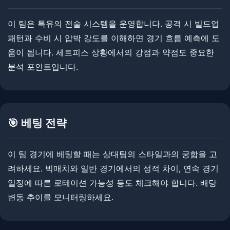
이 팀은 특유의 전술 시스템을 운영합니다. ​​공격 시 빌드업
패턴과 수비 시 압박 강도를 이해하면 경기 흐름 예측에 도
움이 됩니다. ​세트피스 상황에서의 강점과 약점도 중요한
분석 포인트입니다.
🎯 베팅 전략
이 팀 경기에 베팅할 때는 상대팀의 스타일과의 궁합을 고
려하세요. 빅매치와 일반 경기에서의 성적 차이, 연속 경기
일정에 따른 로테이션 가능성 등도 체크해야 합니다. ​​배당
변동 추이를 모니터링하세요.