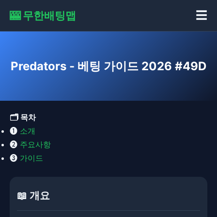
🎰 무한배팅맵
☰
Predators - 베팅 가이드 2026 #49D
🗂️ 목차
➊
소개
➋
주요사항
➌
가이드
📖 개요