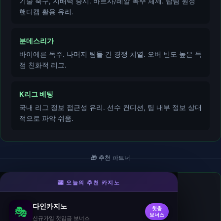
기술 축구, 지배력 중시. 바르사/레알 독주 체제. 탑팀 원정
핸디캡 활용 유리.
분데스리가
바이에른 독주. 나머지 팀들 간 경쟁 치열. 오버 빈도 높은 득
점 친화적 리그.
K리그 베팅
국내 리그 정보 접근성 유리. 선수 컨디션, 팀 내부 정보 상대
적으로 파악 쉬움.
🎁 추천 파트너
🎰 오늘의 추천 카지노
파라오카지노
- 스포츠베팅
신규가입 후 첫입금 보너스 지급.
다인카지노
🎭
첫충
🎁 롤링조건 500%
보너스
신규가입 첫입금 보너스