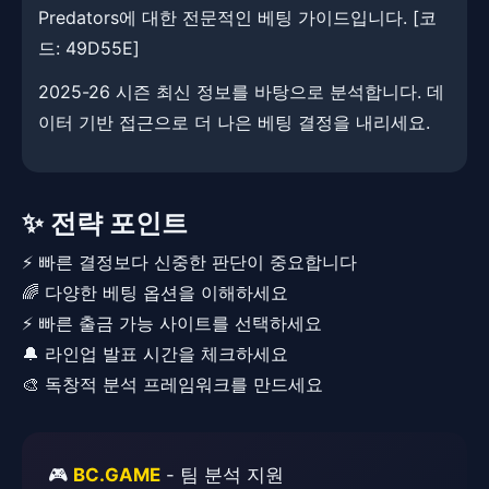
Predators에 대한 전문적인 베팅 가이드입니다. [코
드: 49D55E]
2025-26 시즌 최신 정보를 바탕으로 분석합니다. ​​데
이터 기반 접근으로 더 나은 베팅 결정을 내리세요.
✨ 전략 포인트
⚡ 빠른 결정보다 신중한 판단이 중요합니다
🌈 다양한 베팅 옵션을 이해하세요
⚡ 빠른 출금 가능 사이트를 선택하세요
🔔 라인업 발표 시간을 체크하세요
🎨 독창적 분석 프레임워크를 만드세요
🎮
BC.GAME
- 팀 분석 지원