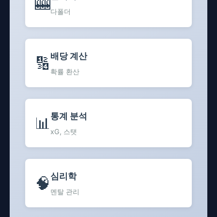
🎰
다폴더
배당 계산
🔢
확률 환산
통계 분석
📊
xG, 스탯
심리학
🧠
멘탈 관리