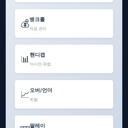
뱅크롤
💰
자금 관리
핸디캡
📊
아시안·유럽
오버/언더
📈
토탈
팔레이