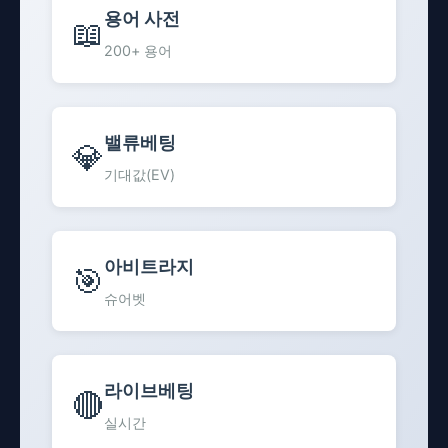
용어 사전
📖
200+ 용어
밸류베팅
💎
기대값(EV)
아비트라지
🎯
슈어벳
라이브베팅
🔴
실시간