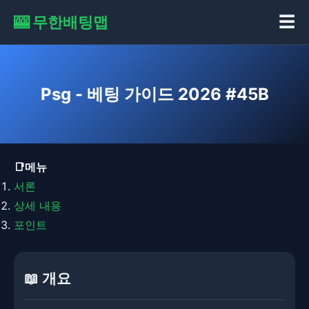
🎰 무한배팅맵
☰
Psg - 베팅 가이드 2026 #45B
📑메뉴
서론
상세 내용
포인트
📖 개요