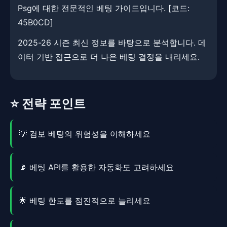
Psg에 대한 전문적인 베팅 가이드입니다. [코드:
45B0CD]
2025-26 시즌 최신 정보를 바탕으로 분석합니다. ​​데
이터 기반 접근으로 더 나은 베팅 결정을 내리세요.
⭐ 전략 포인트
💡 컴보 베팅의 위험성을 이해하세요
📡 베팅 API를 활용한 자동화도 고려하세요
🌟 베팅 한도를 점진적으로 늘리세요