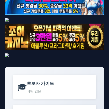
초보자 가이드
🎓
베팅 입문