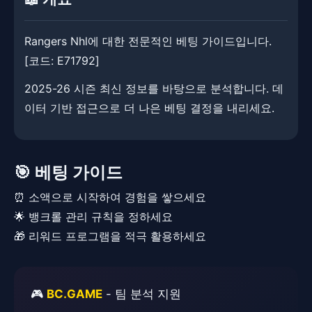
Rangers Nhl에 대한 전문적인 베팅 가이드입니다. ​​
[코드: E71792]
2025-26 시즌 최신 정보를 바탕으로 분석합니다. 데
이터 기반 접근으로 더 나은 베팅 결정을 내리세요.
🎯 베팅 가이드
⏰ 소액으로 시작하여 경험을 쌓으세요
🌟 뱅크롤 관리 규칙을 정하세요
🎁 리워드 프로그램을 적극 활용하세요
🎮
BC.GAME
- 팀 분석 지원