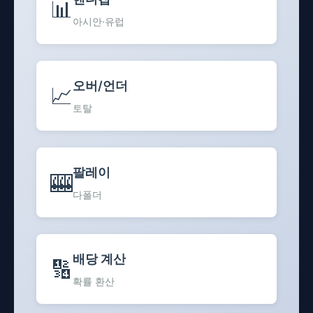
📊
아시안·유럽
오버/언더
📈
토탈
팔레이
🎰
다폴더
배당 계산
🔢
확률 환산