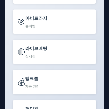
아비트라지
🎯
슈어벳
라이브베팅
🔴
실시간
뱅크롤
💰
자금 관리
핸디캡