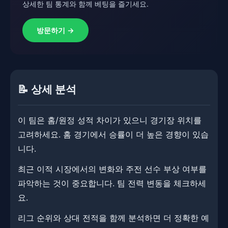
상세한 팀 통계와 함께 베팅을 즐기세요.
방문하기 →
📝 상세 분석
이 팀은 홈/원정 성적 차이가 있으니 경기장 위치를
고려하세요. ​홈 경기에서 승률이 더 높은 경향이 있습
니다.
최근 이적 시장에서의 변화와 주전 선수 부상 여부를
파악하는 것이 중요합니다. 팀 전력 변동을 체크하세
요.
리그 순위와 상대 전적을 함께 분석하면 더 정확한 예