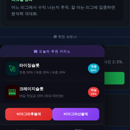
어느 리그에서 수익 나는지 추적. 잘 아는 리그에 집중하면
분석력 극대화.
🎁 추천 파트너
🎰 오늘의 추천 카지노
1xBet
- 스포츠베팅
세계 최대 스포츠베팅! 축구,농구,e스포츠. 업계 최고 배당 마진 2-3%.
라이징슬롯
🚀
첫충
🎁 첫입금100%(최대€130)
50%
첫충 50% | 매충 20% | 재충 10%
가입하기
크레이지슬롯
🎰
매일
15%
매일 첫입금 15% (최대 50만원)
라카지노
- 온라인카지노
첫충 30% · 이벤트 5% 진행중.
비아그라후불제
비아그라선불제
🎁 첫충전 30%