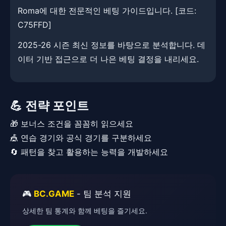
Roma에 대한 전문적인 베팅 가이드입니다. [코드:
C75FFD]
2025-26 시즌 최신 정보를 바탕으로 분석합니다. 데
이터 기반 접근으로 더 나은 베팅 결정을 내리세요.
💪 전략 포인트
🎁 보너스 조건을 꼼꼼히 읽으세요
🎪 연습 경기와 공식 경기를 구분하세요
🔄 패턴을 찾고 활용하는 능력을 개발하세요
🎮
BC.GAME
- 팀 분석 지원
상세한 팀 통계와 함께 베팅을 즐기세요.