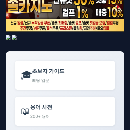
초보자 가이드
🎓
베팅 입문
용어 사전
📖
200+ 용어