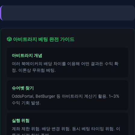
🎲 아비트라지 베팅 완전 가이드
아비트라지 개념
여러 북메이커의 배당 차이를 이용해 어떤 결과든 수익 확
정. 이론상 무위험 베팅.
슈어벳 찾기
OddsPortal, BetBurger 등 아비트라지 계산기 활용. 1~3%
수익 기회 발생.
실행 위험
계좌 제한 위험. 배당 변경 위험. 동시 베팅 타이밍 위험. 이