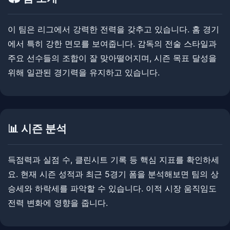
이 팀은 리그에서 강력한 전력을 갖추고 있습니다. ​홈 경기
에서 특히 강한 면모를 보여줍니다. 감독의 전술 스타일과
주요 선수들의 조합이 잘 맞아떨어지며, 시즌 목표 달성을
위해 일관된 경기력을 유지하고 있습니다.
📊 시즌 분석
​득점력과 실점 수, 클린시트 기록 등 핵심 지표를 확인하세
요. 현재 시즌 성적과 최근 5경기 폼을 분석해보면 팀의 상
승세와 하락세를 파악할 수 있습니다. ​​이적 시장 움직임도
전력 변화에 영향을 줍니다.