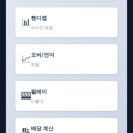
핸디캡
📊
아시안·유럽
오버/언더
📈
토탈
팔레이
🎰
다폴더
배당 계산
🔢