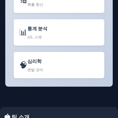
확률 환산
통계 분석
📊
xG, 스탯
심리학
🧠
멘탈 관리
🏟️ 팀 소개