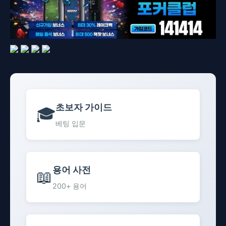
초보자 가이드
🎓
베팅 입문
용어 사전
📖
200+ 용어