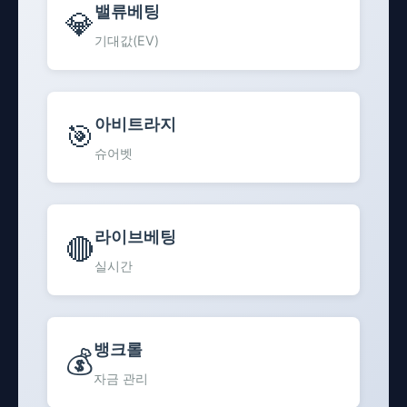
밸류베팅
💎
기대값(EV)
아비트라지
🎯
슈어벳
라이브베팅
🔴
실시간
뱅크롤
💰
자금 관리