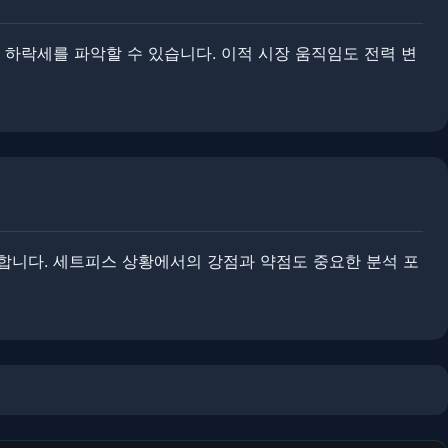
 하락세를 파악할 수 있습니다. ​이적 시장 움직임도 전력 변
영합니다. ​세트피스 상황에서의 강점과 약점도 중요한 분석 포