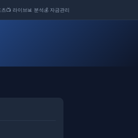
포츠
📺 라이브
📊 분석
💰 자금관리