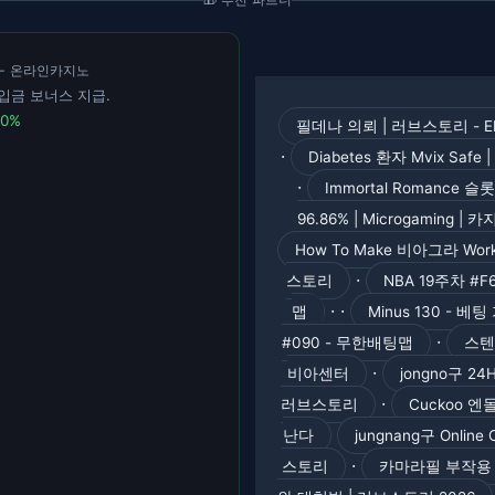
- 온라인카지노
입금 보너스 지급.
00%
필데나 의뢰 | 러브스토리 - 
·
Diabetes 환자 Mvix Saf
·
Immortal Romance 슬롯
96.86% | Microgaming |
How To Make 비아그라 Work 
·
스토리
NBA 19주차 #F
· ·
맵
Minus 130 - 베
·
#090 - 무한배팅맵
스텐
·
비아센터
jongno구 24H
·
러브스토리
Cuckoo 엔
난다
jungnang구 Online 
·
스토리
카마라필 부작용 