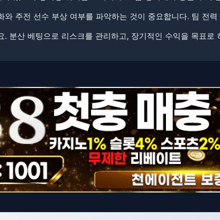
와 주전 선수 부상 여부를 파악하는 것이 중요합니다. ​​팀 전력
. ​분산 베팅으로 리스크를 관리하고, 장기적인 수익을 목표로 