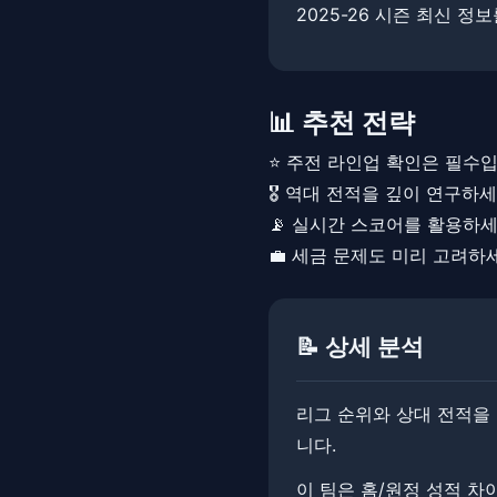
2025-26 시즌 최신 
📊 추천 전략
⭐ 주전 라인업 확인은 필수
🎖️ 역대 전적을 깊이 연구하
📡 실시간 스코어를 활용하
💼 세금 문제도 미리 고려하
📝 상세 분석
리그 순위와 상대 전적을
니다.
이 팀은 홈/원정 성적 차