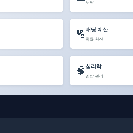
토탈
배당 계산
🔢
확률 환산
심리학
🧠
멘탈 관리