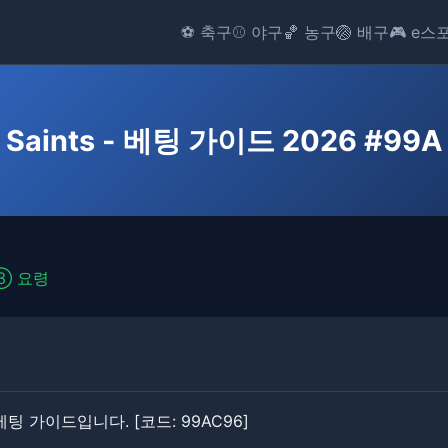
⚽ 축구
⚾ 야구
🏀 농구
🏐 배구
🎮 e스
Saints - 베팅 가이드 2026 #99A
③ 요령
베팅 가이드입니다. [코드: 99AC96]