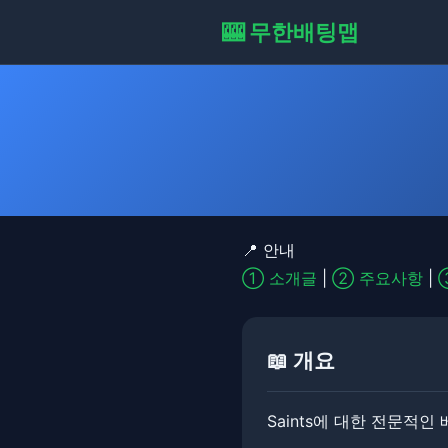
🎰 무한배팅맵
📍 안내
① 소개글
|
② 주요사항
|
📖 개요
Saints에 대한 전문적인 