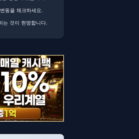
 변동을 체크하세요.
하는 것이 현명합니다.