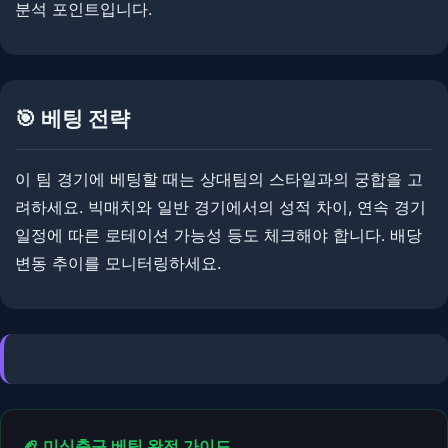
분석 포인트입니다.
🎯 베팅 전략
이 팀 경기에 베팅할 때는 상대팀의 스타일과의 궁합을 고
려하세요. ​빅매치와 일반 경기에서의 성적 차이, 연속 경기
일정에 따른 로테이션 가능성 등도 체크해야 합니다. 배당
변동 추이를 모니터링하세요.
🏈 미식축구 베팅 완전 가이드