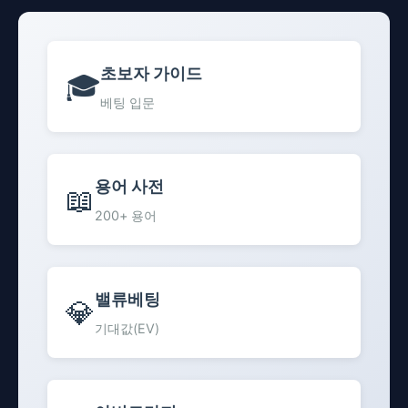
초보자 가이드
🎓
베팅 입문
용어 사전
📖
200+ 용어
밸류베팅
💎
기대값(EV)