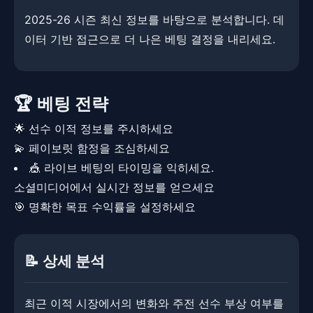
2025-26 시즌 최신 정보를 바탕으로 분석합니다. 데
이터 기반 접근으로 더 나은 베팅 결정을 내리세요.
🏆
베팅 전략
🌟 선수 이적 정보를 주시하세요
💫 페이보릿 함정을 조심하세요
🎪 라이브 베팅의 타이밍을 익히세요.
소셜미디어에서 실시간 정보를 얻으세요
🎯 명확한 목표 수익률을 설정하세요
📝 상세 분석
최근 이적 시장에서의 변화와 주전 선수 부상 여부를