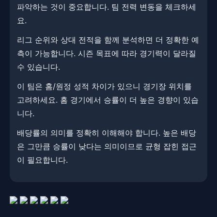
파악하는 것이 중요합니다. ​​팀 전력 변동을 체크하세
요.
리그 순위와 상대 전적을 함께 분석하면 더 정확한 예
측이 가능합니다. ​​시즌 목표에 따라 경기력이 달라질
수 있습니다.
이 팀은 홈/원정 성적 차이가 있으니 경기장 위치를
고려하세요. 홈 경기에서 승률이 더 높은 경향이 있습
니다.
배당률의 의미를 정확히 이해해야 합니다. ​​높은 배당
은 그만큼 승률이 낮다는 의미이므로 균형 잡힌 접근
이 필요합니다.