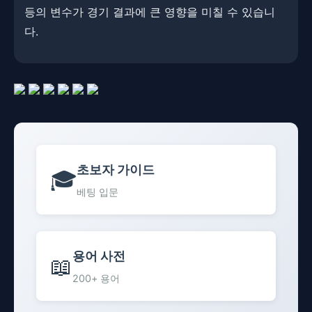
등의 변수가 경기 결과에 큰 영향을 미칠 수 있습니
다.
초보자 가이드
🎓
베팅 입문
용어 사전
📖
200+ 용어