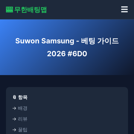
🎰 무한배팅맵
☰
Suwon Samsung - 베팅 가이드
2026 #6D0
📎 항목
→
배경
→
리뷰
→
꿀팁