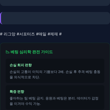
# 리그앙 #서포터즈 #매일 #제재 #
📉 베팅 심리학 완전 가이드
손실 회피 편향
손실의 고통이 이익의 기쁨보다 2배. 손실 후 추격 베팅 충동
을 의식적으로 차단.
확증 편향
좋아하는 팀 베팅 금지. 응원과 베팅은 분리. 데이터가 감정
을 이겨야 수익 가능.