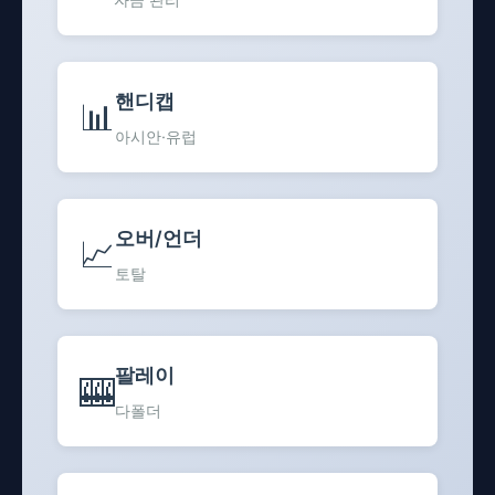
핸디캡
📊
아시안·유럽
오버/언더
📈
토탈
팔레이
🎰
다폴더