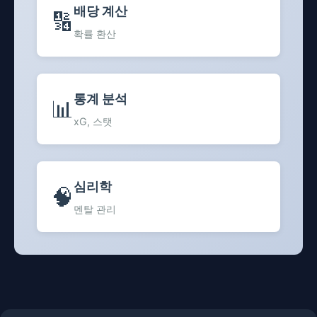
배당 계산
🔢
확률 환산
통계 분석
📊
xG, 스탯
심리학
🧠
멘탈 관리