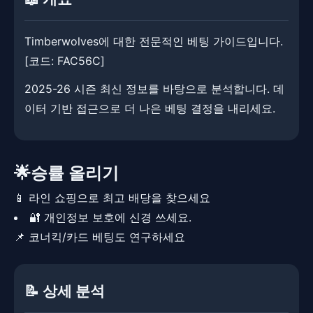
Timberwolves에 대한 전문적인 베팅 가이드입니다. ​
[코드: FAC56C]
2025-26 시즌 최신 정보를 바탕으로 분석합니다. 데
이터 기반 접근으로 더 나은 베팅 결정을 내리세요.
🌟승률 올리기
📱 라인 쇼핑으로 최고 배당을 찾으세요
🔐 개인정보 보호에 신경 쓰세요.
📌 코너킥/카드 베팅도 연구하세요
📝 상세 분석