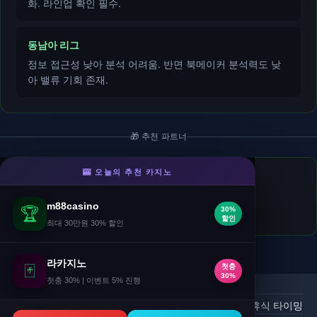
화. 라인업 확인 필수.
동남아 리그
정보 접근성 낮아 분석 어려움. 반면 북메이커 분석력도 낮
아 밸류 기회 존재.
🎁 추천 파트너
🎰 오늘의 추천 카지노
크레이지슬롯
- 슬롯
매일 첫입금 15%(최대50만) · 두번째입금 10% 추가.
m88casino
🏆
30%
🎁 매일 첫입금 15%
할인
최대 30만원 30% 할인
라카지노
🃏
첫충
30%
첫충 30% | 이벤트 5% 진행
·
Cholesterol 환자 Mvix Review | 러브스토리
휴식 타이밍