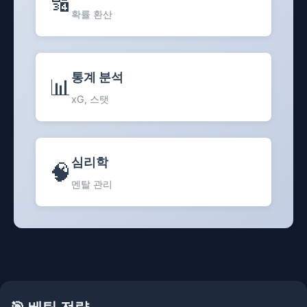
🔢
확률 환산
통계 분석
📊
xG, 스탯
심리학
🧠
멘탈 관리