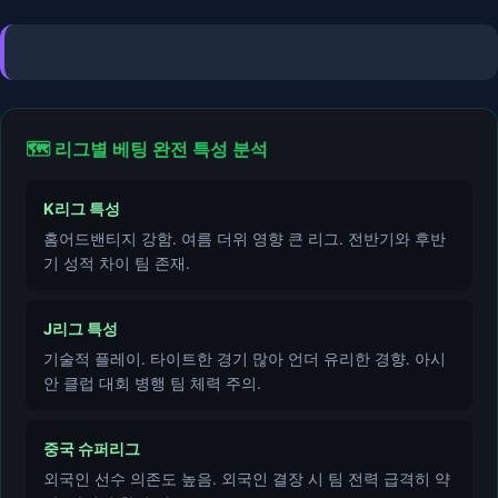
🗺️ 리그별 베팅 완전 특성 분석
K리그 특성
홈어드밴티지 강함. 여름 더위 영향 큰 리그. 전반기와 후반
기 성적 차이 팀 존재.
J리그 특성
기술적 플레이. 타이트한 경기 많아 언더 유리한 경향. 아시
안 클럽 대회 병행 팀 체력 주의.
중국 슈퍼리그
외국인 선수 의존도 높음. 외국인 결장 시 팀 전력 급격히 약