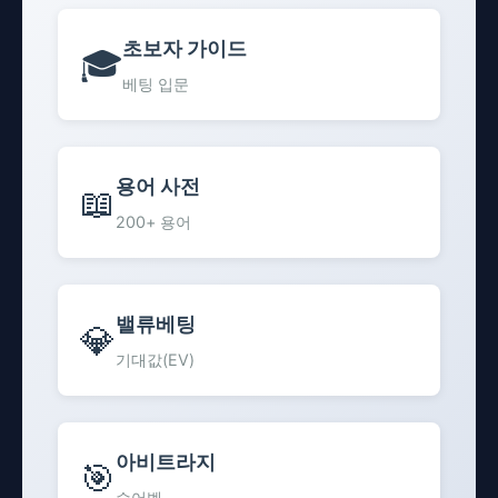
초보자 가이드
🎓
베팅 입문
용어 사전
📖
200+ 용어
밸류베팅
💎
기대값(EV)
아비트라지
🎯
슈어벳