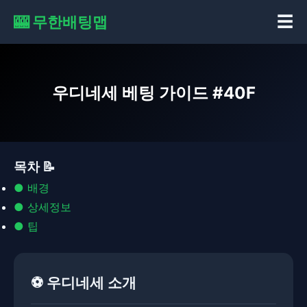
🎰 무한배팅맵
☰
우디네세 베팅 가이드 #40F
목차 📝
●
배경
●
상세정보
●
팁
⚽ 우디네세 소개