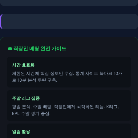
💼 직장인 베팅 완전 가이드
시간 효율화
제한된 시간에 핵심 정보만 수집. 통계 사이트 북마크 10개
로 10분 분석 루틴 구축.
주말 리그 집중
평일 분석, 주말 베팅. 직장인에게 최적화된 리듬. K리그,
EPL 주말 경기 중심.
알림 활용