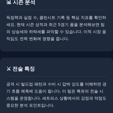
📊 시즌 분석
​득점력과 실점 수, 클린시트 기록 등 핵심 지표를 확인하
세요. 현재 시즌 성적과 최근 5경기 폼을 분석해보면 팀
의 상승세와 하락세를 파악할 수 있습니다. 이적 시장 움
직임도 전력 변화에 영향을 줍니다.
⚔️ 전술 특징
​​공격 시 빌드업 패턴과 수비 시 압박 강도를 이해하면 경
기 흐름 예측에 도움이 됩니다. 이 팀은 특유의 전술 시
스템을 운영합니다. ​세트피스 상황에서의 강점과 약점도
중요한 분석 포인트입니다.