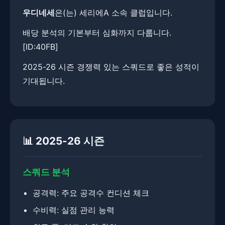
우디네세
은(는) 세리에A 소속 클럽입니다.
배당 분석의 기본부터 심화까지 다룹니다. ​
[ID:40FB]
2025-26 시즌 경쟁력 있는 스쿼드로 좋은 성적이
기대됩니다.
📊 2025-26 시즌
스쿼드 분석
공격력: 주요 공격수 컨디션 체크
수비력: 실점 관리 능력