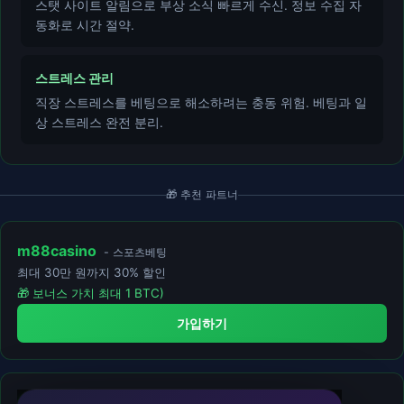
스탯 사이트 알림으로 부상 소식 빠르게 수신. 정보 수집 자
동화로 시간 절약.
스트레스 관리
직장 스트레스를 베팅으로 해소하려는 충동 위험. 베팅과 일
상 스트레스 완전 분리.
🎁 추천 파트너
m88casino
- 스포츠베팅
최대 30만 원까지 30% 할인
🎁 보너스 가치 최대 1 BTC)
가입하기
슈퍼플레이
- 카지노