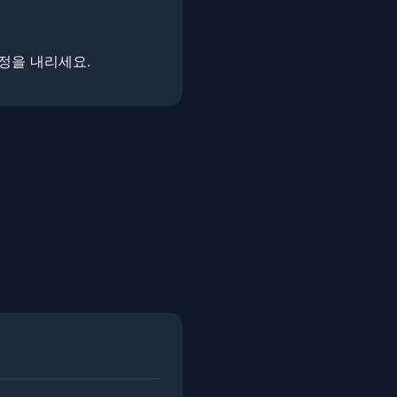
결정을 내리세요.