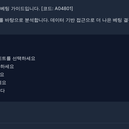
베팅 가이드입니다. ​​[코드: A04801]
정보를 바탕으로 분석합니다. 데이터 기반 접근으로 더 나은 베팅 
사이트를 선택하세요
크하세요
세요
세요
니다