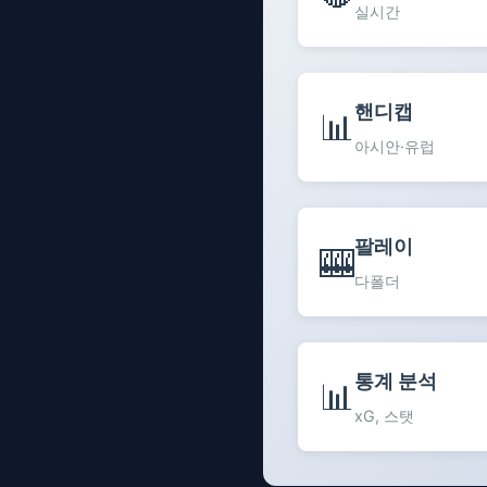
실시간
핸디캡
📊
아시안·유럽
팔레이
🎰
다폴더
통계 분석
📊
xG, 스탯