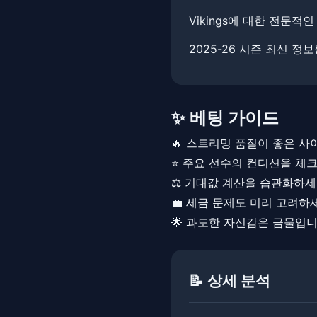
Vikings에 대한 전문적인 
2025-26 시즌 최신 
✨ 베팅 가이드
🔥 스트리밍 품질이 좋은 
⭐ 주요 선수의 컨디션을 체
⚖️ 기대값 계산을 습관화하
💼 세금 문제도 미리 고려하
🌟 과도한 자신감은 금물입
📝 상세 분석