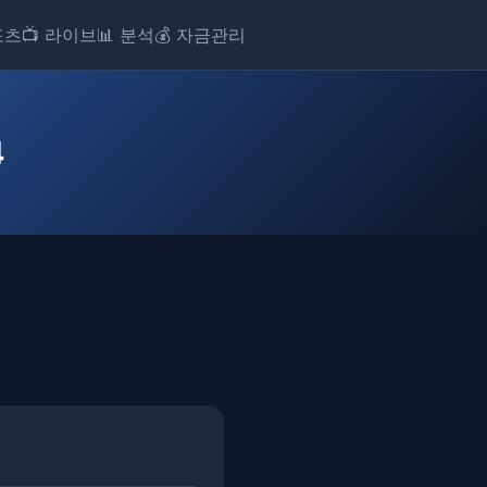
포츠
📺 라이브
📊 분석
💰 자금관리
4