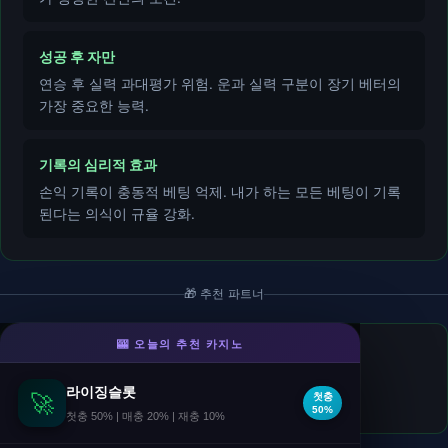
성공 후 자만
연승 후 실력 과대평가 위험. 운과 실력 구분이 장기 베터의
가장 중요한 능력.
기록의 심리적 효과
손익 기록이 충동적 베팅 억제. 내가 하는 모든 베팅이 기록
된다는 의식이 규율 강화.
🎁 추천 파트너
🎰 오늘의 추천 카지노
카심바슬롯
- 슬롯
첫입금 20% · 매일첫입금 +5% · 10년 무사고.
라이징슬롯
🚀
첫충
🎁 첫입금 20%
50%
첫충 50% | 매충 20% | 재충 10%