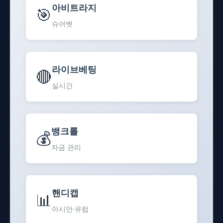
아비트라지
🎯
슈어벳
라이브베팅
🔴
실시간
뱅크롤
💰
자금 관리
핸디캡
📊
아시안·유럽