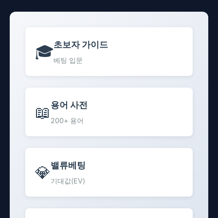
초보자 가이드
🎓
베팅 입문
용어 사전
📖
200+ 용어
밸류베팅
💎
기대값(EV)