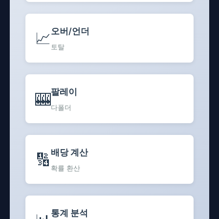
오버/언더
📈
토탈
팔레이
🎰
다폴더
배당 계산
🔢
확률 환산
통계 분석