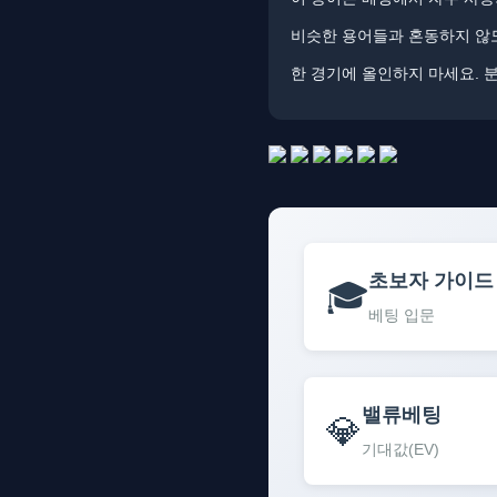
비슷한 용어들과 혼동하지 않도
한 경기에 올인하지 마세요. 
초보자 가이드
🎓
베팅 입문
밸류베팅
💎
기대값(EV)