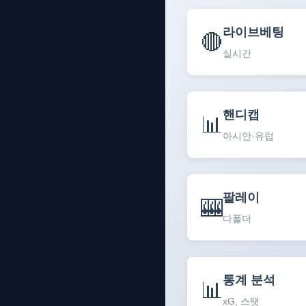
라이브베팅
🔴
실시간
핸디캡
📊
아시안·유럽
팔레이
🎰
다폴더
통계 분석
📊
xG, 스탯