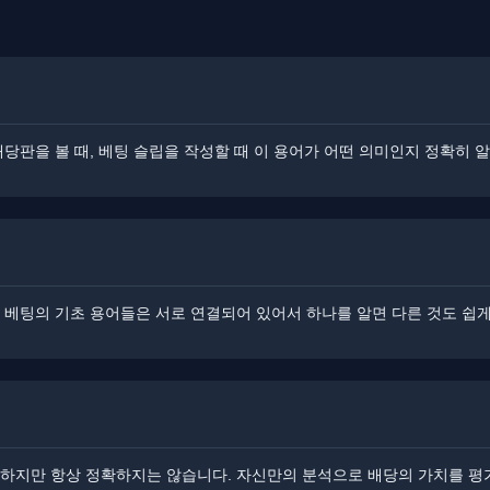
당판을 볼 때, 베팅 슬립을 작성할 때 이 용어가 어떤 의미인지 정확히 
베팅의 기초 용어들은 서로 연결되어 있어서 하나를 알면 다른 것도 쉽게 
하지만 항상 정확하지는 않습니다. ​자신만의 분석으로 배당의 가치를 평