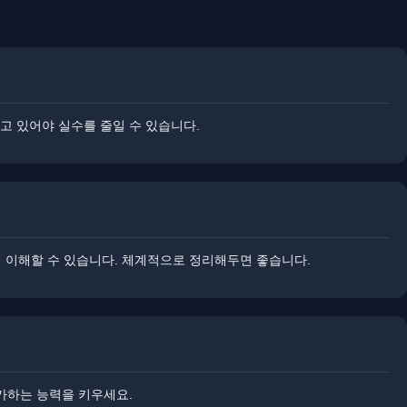
알고 있어야 실수를 줄일 수 있습니다.
이해할 수 있습니다. ​​체계적으로 정리해두면 좋습니다.
가하는 능력을 키우세요.