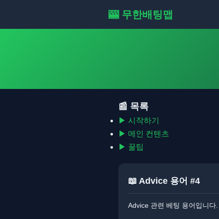
🎰 무한배팅맵
📰 목록
▶ 시작하기
▶ 메인 컨텐츠
▶ 꿀팁
📖 Advice 용어 #4
Advice 관련 베팅 용어입니다.