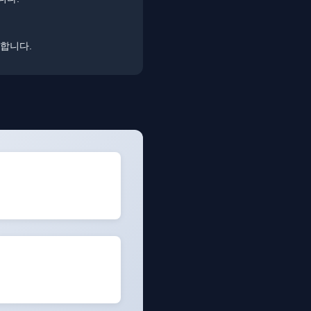
명합니다.