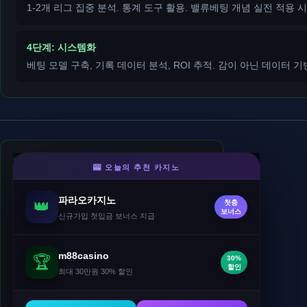
1-2개 리그 집중 분석. 통계 도구 활용. 밸류베팅 개념 실전 적용 시
4단계: 시스템화
베팅 모델 구축, 기록 데이터 분석, ROI 추적. 감이 아닌 데이터 
k88카지노
- 우리계열
🎰 오늘의 추천 카지노
입플 5+3~50+15 · 슬롯 리베이트 4% · 페이백
5%.
파라오카지노
👑
첫충
🎁 상시 이벤트
보너스
신규가입 첫입금 보너스 지급
·
Casino Review 444 | 카지노 가이드 | 카
m88casino
🏆
30%
지노월드
할인
최대 30만원 30% 할인
·