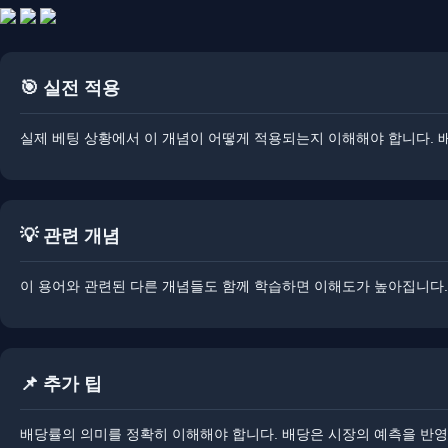
🎯 실전 적용
실제 베팅 상황에서 이 개념이 어떻게 적용되는지 이해해야 합니다. ​배
💡 관련 개념
이 용어와 관련된 다른 개념들도 함께 학습하면 이해도가 높아집니다. 
📌 추가 팁
배당률의 의미를 정확히 이해해야 합니다. 배당은 시장의 예측을 반영