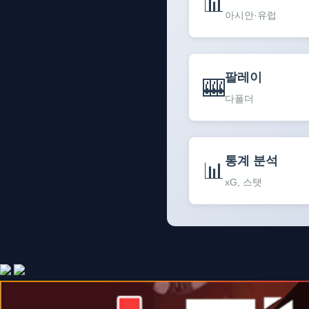
📊
아시안·유럽
팔레이
🎰
다폴더
통계 분석
📊
xG, 스탯