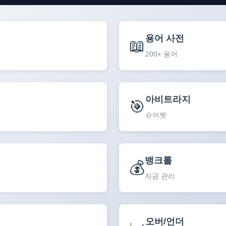
용어 사전
📖
200+ 용어
아비트라지
🎯
슈어벳
뱅크롤
💰
자금 관리
오버/언더