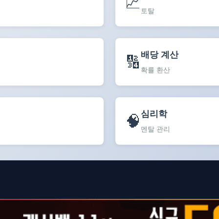
📈
토탈
배당 계산
🔢
확률 환산
심리학
🧠
멘탈 관리