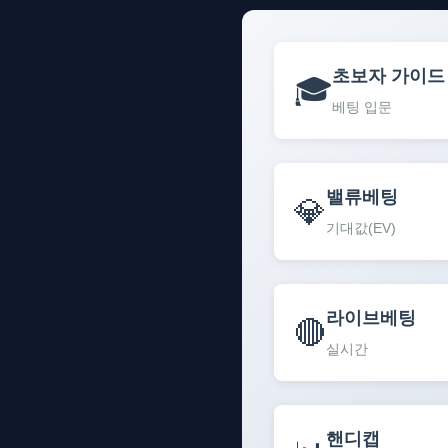
초보자 가이드
🎓
베팅 입문
밸류베팅
💎
기대값(EV)
라이브베팅
🔴
실시간
핸디캡