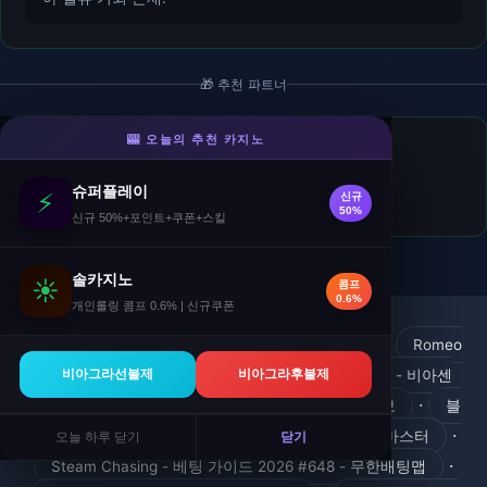
🎁 추천 파트너
🎰 오늘의 추천 카지노
k88카지노
- 우리계열
입플 5+3~50+15 · 슬롯 리베이트 4% · 페이백 5%.
슈퍼플레이
⚡
신규
🎁 상시 이벤트
50%
신규 50%+포인트+쿠폰+스킬
솔카지노
☀️
콤프
0.6%
개인롤링 콤프 0.6% | 신규쿠폰
·
야마토 설명서 가이드 완벽 가이드 | 릴게임난다
Romeo
·
Rr Red Rake | 릴게임난다
비아그라선불제
비아그라후불제
시알리스 구하는 법 - 비아센
·
·
터
센트라 저녁복용 | 러브스토리 - ED 전문 정보
블
·
랙잭 팁 #127 완벽 가이드 | 2026 완벽 가이드 - 홀덤마스터
오늘 하루 닫기
닫기
·
Steam Chasing - 베팅 가이드 2026 #648 - 무한배팅맵