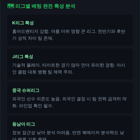
🗺️ 리그별 베팅 완전 특성 분석
K리그 특성
홈어드밴티지 강함. 여름 더위 영향 큰 리그. 전반기와 후반
기 성적 차이 팀 존재.
J리그 특성
기술적 플레이. 타이트한 경기 많아 언더 유리한 경향. 아시
안 클럽 대회 병행 팀 체력 주의.
중국 슈퍼리그
외국인 선수 의존도 높음. 외국인 결장 시 팀 전력 급격히 약
화. 라인업 확인 필수.
동남아 리그
정보 접근성 낮아 분석 어려움. 반면 북메이커 분석력도 낮
아 밸류 기회 존재.